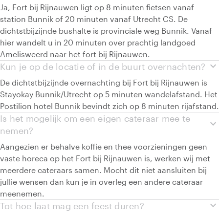
Ja, Fort bij Rijnauwen ligt op 8 minuten fietsen vanaf
station Bunnik of 20 minuten vanaf Utrecht CS. De
dichtstbijzijnde bushalte is provinciale weg Bunnik. Vanaf
hier wandelt u in 20 minuten over prachtig landgoed
Amelisweerd naar het fort bij Rijnauwen.
expand_more
Kun je op de locatie of in de buurt overnachten?
De dichtstbijzijnde overnachting bij Fort bij Rijnauwen is
Stayokay Bunnik/Utrecht op 5 minuten wandelafstand. Het
Postilion hotel Bunnik bevindt zich op 8 minuten rijafstand.
Is het mogelijk om een eigen cateraar mee te
expand_more
nemen?
Aangezien er behalve koffie en thee voorzieningen geen
vaste horeca op het Fort bij Rijnauwen is, werken wij met
meerdere cateraars samen. Mocht dit niet aansluiten bij
jullie wensen dan kun je in overleg een andere cateraar
meenemen.
expand_more
Tot hoe laat mag een feest duren?