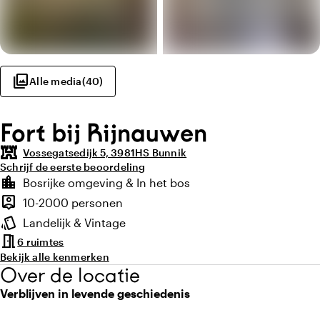
photo_library
Alle media
(
40
)
Fort bij Rijnauwen
fort
Vossegatsedijk 5, 3981HS Bunnik
Schrijf de eerste beoordeling
Highlights
location_city
Bosrijke omgeving & In het bos
Locatie en omgeving
person_pin
10-2000 personen
Capaciteit
style
Landelijk & Vintage
Sfeer en uitstraling
meeting_room
6 ruimtes
Bekijk alle kenmerken
Over de locatie
Verblijven in levende geschiedenis