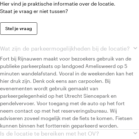
Hier vind je praktische informatie over de locatie.
Staat je vraag er niet tussen?
Stel je vraag
expand_more
Wat zijn de parkeermogelijkheden bij de locatie?
Fort bij Rijnauwen maakt voor bezoekers gebruik van de
publieke parkeerplaats op landgoed Amelisweerd op 5
minuten wandelafstand. Vooral in de weekenden kan het
hier druk zijn. Denk ook eens aan carpoolen. Bij
evenementen wordt gebruik gemaakt van
parkeergelegenheid op het Utrecht Siencepark en
pendelvervoer. Voor toegang met de auto op het fort
neem contact op met het reserveringsbureau. Wij
adviseren zoveel mogelijk met de fiets te komen. Fietsen
kunnen binnen het fortterrein geparkeerd worden.
expand_more
Is de locatie te bereiken met het OV?