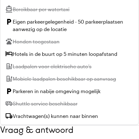
directions_boat
Niet beschikbaar:
Bereikbaar per watertaxi
local_parking
Eigen parkeergelegenheid - 50 parkeerplaatsen
aanwezig op de locatie
pets
Niet beschikbaar:
Honden toegestaan
hotel
Hotels in de buurt op 5 minuten loopafstand
ev_station
Niet beschikbaar:
Laadpalen voor elektrische auto’s
ev_station
Niet beschikbaar:
Mobiele laadpalen beschikbaar op aanvraag
local_parking
Parkeren in nabije omgeving mogelijk
airport_shuttle
Niet beschikbaar:
Shuttle service beschikbaar
local_shipping
Vrachtwagen(s) kunnen naar binnen
Vraag & antwoord