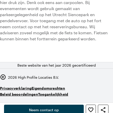
hier druk zijn. Denk ook eens aan carpoolen. Bij
evenementen wordt gebruik gemaakt van
parkeergelegenheid op het Utrecht Siencepark en
pendelvervoer. Voor toegang met de auto op het fort
neem contact op met het reserveringsbureau. Wij
adviseren zoveel mogelijk met de fiets te komen. Fietsen
kunnen binnen het fortterrein geparkeerd worden.
Beste website van het jaar 2026 gecertificeerd
copyright
2026
High Profile Locaties B.V.
Privacyverklaring
Eigendomsrechten
Beleid beoordelingen
Toegankelijkheid
,
favorite_border
share
person
Neem contact op