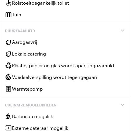
accessible
Rolstoeltoegankelijk toilet
outdoor_garden
Tuin
expand_more
DUURZAAMHEID
eco
Aardgasvrij
eco
Lokale catering
recycling
Plastic, papier en glas wordt apart ingezameld
compost
Voedselverspilling wordt tegengegaan
heat_pump
Warmtepomp
expand_more
CULINAIRE MOGELIJKHEDEN
outdoor_grill
Barbecue mogelijk
input
Externe cateraar mogelijk