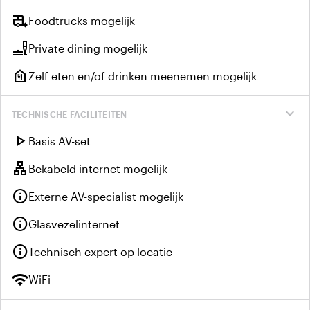
rv_hookup
Foodtrucks mogelijk
brunch_dining
Private dining mogelijk
food_bank
Zelf eten en/of drinken meenemen mogelijk
expand_more
TECHNISCHE FACILITEITEN
play_arrow
Basis AV-set
lan
Bekabeld internet mogelijk
info
Externe AV-specialist mogelijk
info
Glasvezelinternet
info
Technisch expert op locatie
wifi
WiFi