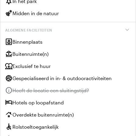
park
In het park
emoji_nature
Midden in de natuur
expand_more
ALGEMENE FACILITEITEN
yard
Binnenplaats
deck
Buitenruimte(n)
diversity_1
Exclusief te huur
sports_volleyball
Gespecialiseerd in in- & outdooractiviteiten
info
Niet beschikbaar:
Heeft de locatie een sluitingstijd?
hotel
Hotels op loopafstand
roofing
Overdekte buitenruimte(n)
accessible
Rolstoeltoegankelijk