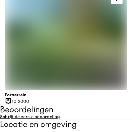
Fortterrein
person_pin
10 tot 2000 personen
10-2000
Capaciteit
Beoordelingen
Schrijf de eerste beoordeling
Locatie en omgeving