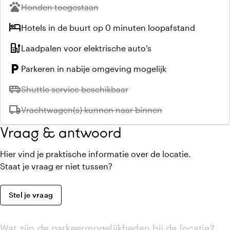
pets
Niet beschikbaar:
Honden toegestaan
hotel
Hotels in de buurt op 0 minuten loopafstand
ev_station
Laadpalen voor elektrische auto’s
local_parking
Parkeren in nabije omgeving mogelijk
airport_shuttle
Niet beschikbaar:
Shuttle service beschikbaar
local_shipping
Niet beschikbaar:
Vrachtwagen(s) kunnen naar binnen
Vraag & antwoord
Hier vind je praktische informatie over de locatie.
Staat je vraag er niet tussen?
Stel je vraag
Wat zijn de parkeermogelijkheden bij de locatie?