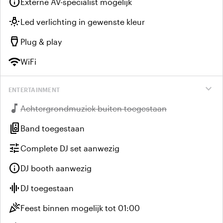
info
Externe AV-specialist mogelijk
wb_incandescent
Led verlichting in gewenste kleur
settings_input_hdmi
Plug & play
wifi
WiFi
expand_more
ENTERTAINMENT
music_note
Niet beschikbaar:
Achtergrondmuziek buiten toegestaan
speaker_group
Band toegestaan
tune
Complete DJ set aanwezig
info
DJ booth aanwezig
graphic_eq
DJ toegestaan
celebration
Feest binnen mogelijk tot 01:00