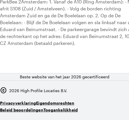
ParkBee 2Amsterdam: 1. Vanaf de A10 (Ring Amsterdam): -
afrit S108 (Zuid / Amstelveen). - Volg de borden richting
Amsterdam Zuid en ga de De Boelelaan op. 2. Op de De
Boelelaan: - Blijf de De Boelelaan volgen en sla linksaf naar
Eduard van Beinumstraat. - De parkeergarage bevindt zich
de rechterkant op het adres: Eduard van Beinumstraat 2, 1
CZ Amsterdam (betaald parkeren).
Beste website van het jaar 2026 gecertificeerd
copyright
2026
High Profile Locaties B.V.
Privacyverklaring
Eigendomsrechten
Beleid beoordelingen
Toegankelijkheid