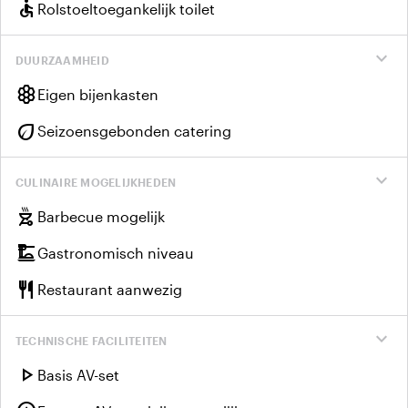
accessible
Rolstoeltoegankelijk toilet
expand_more
DUURZAAMHEID
hive
Eigen bijenkasten
eco
Seizoensgebonden catering
expand_more
CULINAIRE MOGELIJKHEDEN
outdoor_grill
Barbecue mogelijk
dinner_dining
Gastronomisch niveau
restaurant
Restaurant aanwezig
expand_more
TECHNISCHE FACILITEITEN
play_arrow
Basis AV-set