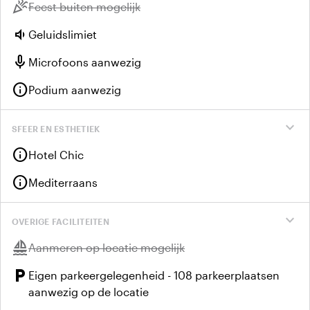
celebration
Niet beschikbaar:
Feest buiten mogelijk
volume_down
Geluidslimiet
mic
Microfoons aanwezig
info
Podium aanwezig
expand_more
SFEER EN ESTHETIEK
info
Hotel Chic
info
Mediterraans
expand_more
OVERIGE FACILITEITEN
sailing
Niet beschikbaar:
Aanmeren op locatie mogelijk
local_parking
Eigen parkeergelegenheid - 108 parkeerplaatsen
aanwezig op de locatie