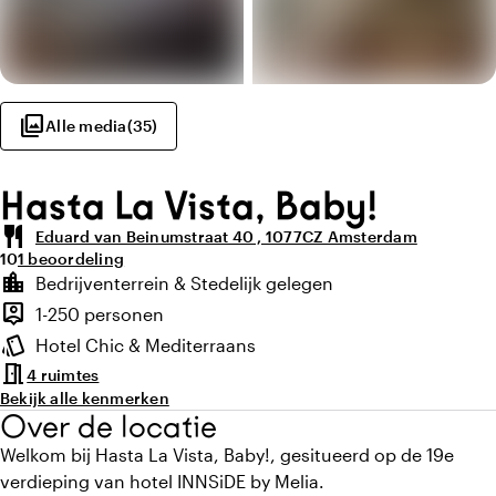
photo_library
Alle media
(
35
)
Hasta La Vista, Baby!
restaurant
Eduard van Beinumstraat 40 , 1077CZ Amsterdam
Gemiddelde beoordeling van 10 uit 10
Aantal beoordelingen: 1
10
1 beoordeling
Highlights
location_city
Bedrijventerrein & Stedelijk gelegen
Locatie en omgeving
person_pin
1-250 personen
Capaciteit
style
Hotel Chic & Mediterraans
Sfeer en uitstraling
meeting_room
4 ruimtes
Bekijk alle kenmerken
Over de locatie
Welkom bij Hasta La Vista, Baby!, gesitueerd op de 19e
verdieping van hotel INNSiDE by Melia.