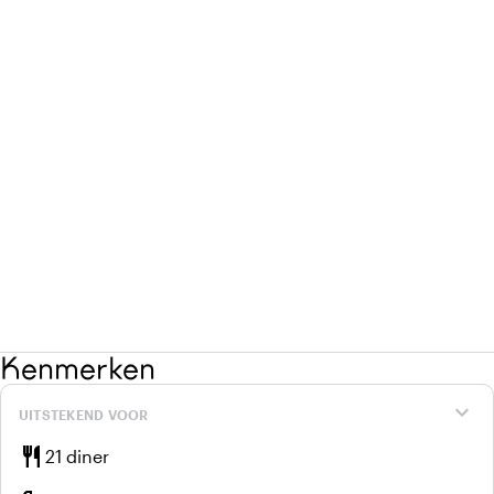
Kenmerken
expand_more
UITSTEKEND VOOR
restaurant
21 diner