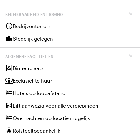
expand_more
BEREIKBAARHEID EN LIGGING
info
Bedrijventerrein
location_city
Stedelijk gelegen
expand_more
ALGEMENE FACILITEITEN
yard
Binnenplaats
diversity_1
Exclusief te huur
hotel
Hotels op loopafstand
elevator
Lift aanwezig voor alle verdiepingen
hotel
Overnachten op locatie mogelijk
accessible
Rolstoeltoegankelijk