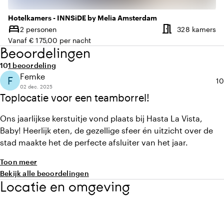
Hotelkamers - INNSiDE by Melia Amsterdam
meeting_room
bed
Aa
2 personen
328 kamers
Capaciteit
Vanaf € 175,00 per nacht
Beoordelingen
Gemiddelde beoordeling van 10 uit 10
Aantal beoordelingen: 1
10
1 beoordeling
Femke
F
Ge
10
02 dec. 2025
Toplocatie voor een teamborrel!
Ons jaarlijkse kerstuitje vond plaats bij Hasta La Vista,
Baby! Heerlijk eten, de gezellige sfeer én uitzicht over de
stad maakte het de perfecte afsluiter van het jaar.
Toon meer
Bekijk alle beoordelingen
Locatie en omgeving