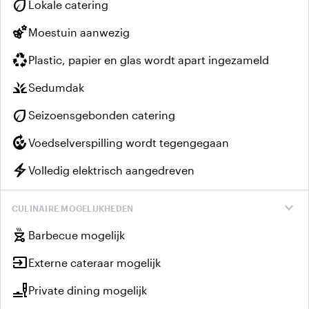
eco
Lokale catering
emoji_nature
Moestuin aanwezig
recycling
Plastic, papier en glas wordt apart ingezameld
grass
Sedumdak
eco
Seizoensgebonden catering
compost
Voedselverspilling wordt tegengegaan
electric_bolt
Volledig elektrisch aangedreven
expand_more
CULINAIRE MOGELIJKHEDEN
outdoor_grill
Barbecue mogelijk
input
Externe cateraar mogelijk
brunch_dining
Private dining mogelijk