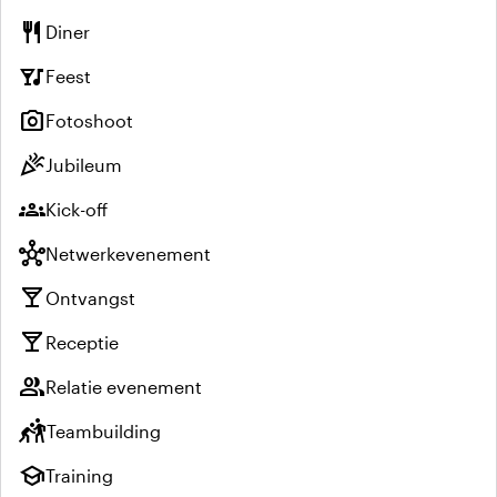
restaurant
Diner
nightlife
Feest
photo_camera
Fotoshoot
celebration
Jubileum
groups
Kick-off
hub
Netwerkevenement
local_bar
Ontvangst
local_bar
Receptie
group
Relatie evenement
sports_kabaddi
Teambuilding
school
Training