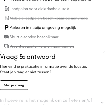
ev_station
Niet beschikbaar:
Laadpalen voor elektrische auto’s
ev_station
Niet beschikbaar:
Mobiele laadpalen beschikbaar op aanvraag
local_parking
Parkeren in nabije omgeving mogelijk
airport_shuttle
Niet beschikbaar:
Shuttle service beschikbaar
local_shipping
Niet beschikbaar:
Vrachtwagen(s) kunnen naar binnen
Vraag & antwoord
Hier vind je praktische informatie over de locatie.
Staat je vraag er niet tussen?
Stel je vraag
In hoeverre is het mogelijk om zelf eten en/of
expand_more