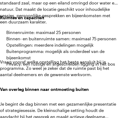
standaard zaal, maar op een eiland omringd door water en
natuur. Dat maakt de locatie geschikt voor inhoudelijke
sessies, persoonlijke gesprekken en bijeenkomsten met
Ruimtes en capaciteit
een duurzaam karakter.
Binnenruimte: maximaal 25 personen
Binnen- en buitenruimte samen: maximaal 75 personen
Opstellingen: meerdere indelingen mogelijk
Buitenprogramma: mogelijk als onderdeel van de
bijeenkomst
Vraag vooraf welke opstelling het beste aansluit bij je
Privacy: een rustige en afgescheiden ligging in het bos
programma. Zo weet je zeker dat de ruimte past bij het
aantal deelnemers en de gewenste werkvorm.
Van overleg binnen naar ontmoeting buiten
Je begint de dag binnen met een gezamenlijke presentatie
of strategiesessie. De kleinschalige setting houdt de
aandacht bij het gesprek en maakt actieve deelname