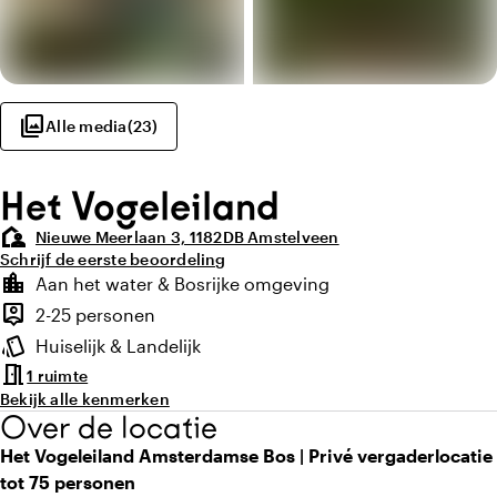
photo_library
Alle media
(
23
)
Het Vogeleiland
location_away
Nieuwe Meerlaan 3, 1182DB Amstelveen
Schrijf de eerste beoordeling
Highlights
location_city
Aan het water & Bosrijke omgeving
Locatie en omgeving
person_pin
2-25 personen
Capaciteit
style
Huiselijk & Landelijk
Sfeer en uitstraling
meeting_room
1 ruimte
Bekijk alle kenmerken
Over de locatie
Het Vogeleiland Amsterdamse Bos | Privé vergaderlocatie
tot 75 personen