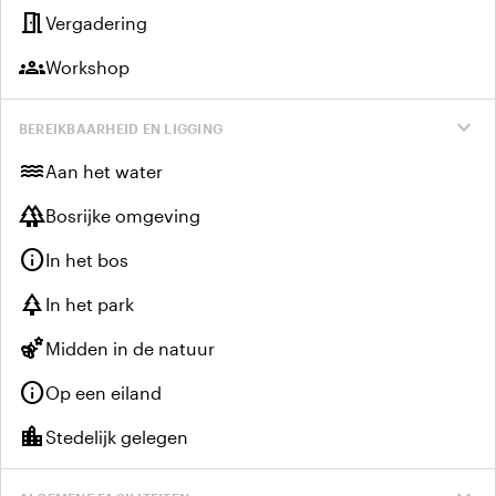
meeting_room
Vergadering
groups
Workshop
expand_more
BEREIKBAARHEID EN LIGGING
water
Aan het water
forest
Bosrijke omgeving
info
In het bos
park
In het park
emoji_nature
Midden in de natuur
info
Op een eiland
location_city
Stedelijk gelegen