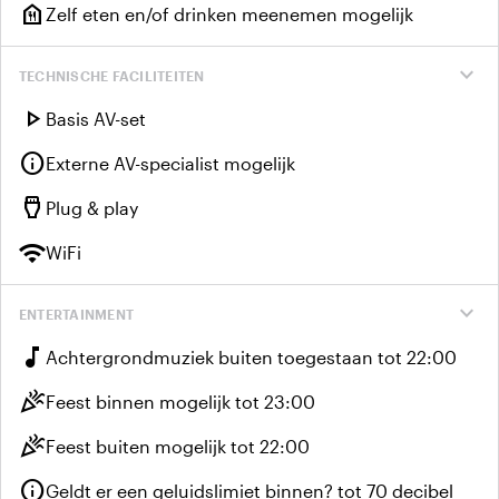
food_bank
Zelf eten en/of drinken meenemen mogelijk
expand_more
TECHNISCHE FACILITEITEN
play_arrow
Basis AV-set
info
Externe AV-specialist mogelijk
settings_input_hdmi
Plug & play
wifi
WiFi
expand_more
ENTERTAINMENT
music_note
Achtergrondmuziek buiten toegestaan tot 22:00
celebration
Feest binnen mogelijk tot 23:00
celebration
Feest buiten mogelijk tot 22:00
info
Geldt er een geluidslimiet binnen? tot 70 decibel