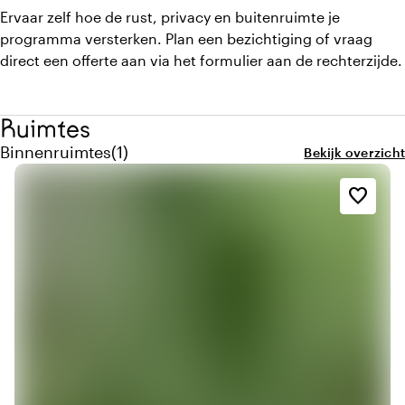
Ervaar zelf hoe de rust, privacy en buitenruimte je
programma versterken. Plan een bezichtiging of vraag
direct een offerte aan via het formulier aan de rechterzijde.
Ruimtes
Aantal binnenruimtes: 1
Binnenruimtes
(
1
)
Bekijk overzicht
favorite_border