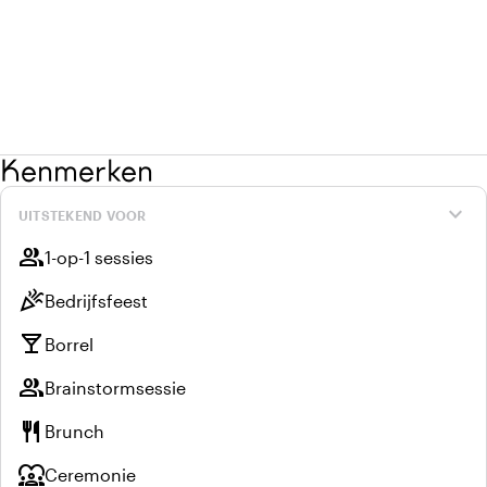
Kenmerken
expand_more
UITSTEKEND VOOR
group
1-op-1 sessies
celebration
Bedrijfsfeest
local_bar
Borrel
group
Brainstormsessie
restaurant
Brunch
diversity_1
Ceremonie