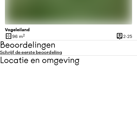
Vogeleiland
border_outer
person_pin
2
2 
96 m
2-25
Oppervlakte
Capacite
Beoordelingen
Schrijf de eerste beoordeling
Locatie en omgeving