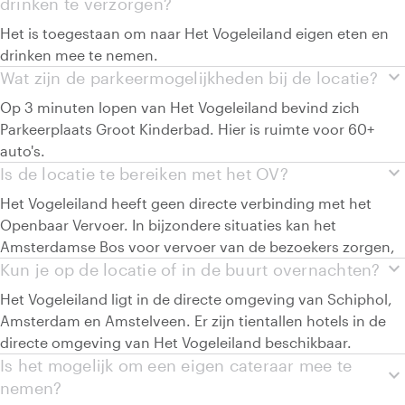
drinken te verzorgen?
Het is toegestaan om naar Het Vogeleiland eigen eten en
drinken mee te nemen.
expand_more
Wat zijn de parkeermogelijkheden bij de locatie?
Op 3 minuten lopen van Het Vogeleiland bevind zich
Parkeerplaats Groot Kinderbad. Hier is ruimte voor 60+
auto's.
expand_more
Is de locatie te bereiken met het OV?
Het Vogeleiland heeft geen directe verbinding met het
Openbaar Vervoer. In bijzondere situaties kan het
Amsterdamse Bos voor vervoer van de bezoekers zorgen,
expand_more
Kun je op de locatie of in de buurt overnachten?
Het Vogeleiland ligt in de directe omgeving van Schiphol,
Amsterdam en Amstelveen. Er zijn tientallen hotels in de
directe omgeving van Het Vogeleiland beschikbaar.
Is het mogelijk om een eigen cateraar mee te
expand_more
nemen?