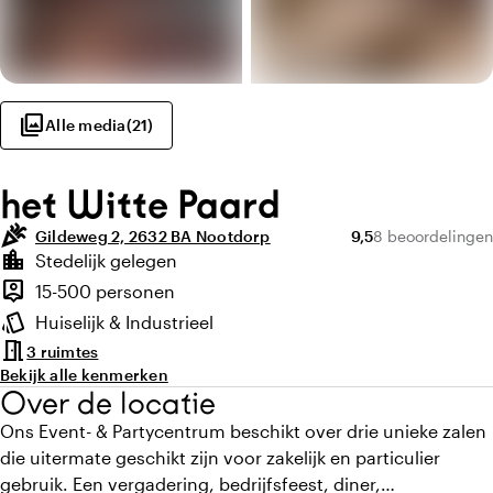
photo_library
Alle media
(
21
)
het Witte Paard
celebration
Gemiddelde beoorde
Aantal beoordel
Gildeweg 2, 2632 BA Nootdorp
9,5
8 beoordelingen
Highlights
location_city
Stedelijk gelegen
Locatie en omgeving
person_pin
15-500 personen
Capaciteit
style
Huiselijk & Industrieel
Sfeer en uitstraling
meeting_room
3 ruimtes
Bekijk alle kenmerken
Over de locatie
Ons Event- & Partycentrum beschikt over drie unieke zalen
die uitermate geschikt zijn voor zakelijk en particulier
gebruik. Een vergadering, bedrijfsfeest, diner,