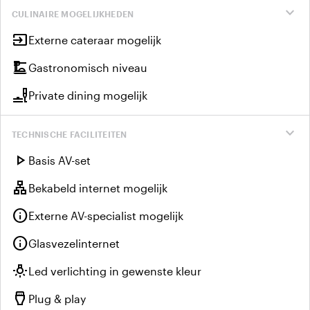
expand_more
CULINAIRE MOGELIJKHEDEN
input
Externe cateraar mogelijk
dinner_dining
Gastronomisch niveau
brunch_dining
Private dining mogelijk
expand_more
TECHNISCHE FACILITEITEN
play_arrow
Basis AV-set
lan
Bekabeld internet mogelijk
info
Externe AV-specialist mogelijk
info
Glasvezelinternet
wb_incandescent
Led verlichting in gewenste kleur
settings_input_hdmi
Plug & play