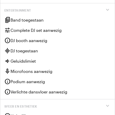
expand_more
ENTERTAINMENT
speaker_group
Band toegestaan
tune
Complete DJ set aanwezig
info
DJ booth aanwezig
graphic_eq
DJ toegestaan
volume_down
Geluidslimiet
mic
Microfoons aanwezig
info
Podium aanwezig
info
Verlichte dansvloer aanwezig
expand_more
SFEER EN ESTHETIEK