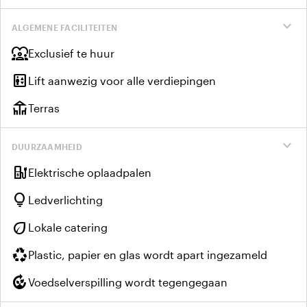
expand_more
ALGEMENE FACILITEITEN
diversity_1
Exclusief te huur
elevator
Lift aanwezig voor alle verdiepingen
deck
Terras
expand_more
DUURZAAMHEID
ev_charger
Elektrische oplaadpalen
lightbulb
Ledverlichting
eco
Lokale catering
recycling
Plastic, papier en glas wordt apart ingezameld
compost
Voedselverspilling wordt tegengegaan