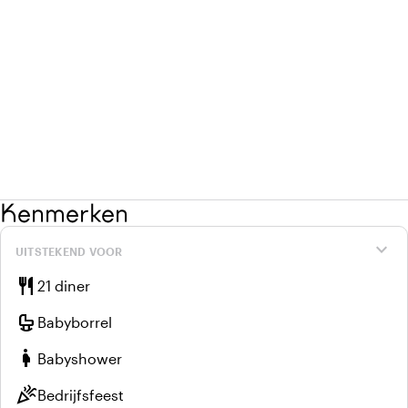
Kenmerken
expand_more
UITSTEKEND VOOR
restaurant
21 diner
crib
Babyborrel
pregnant_woman
Babyshower
celebration
Bedrijfsfeest