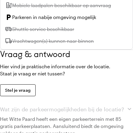
ev_station
Niet beschikbaar:
Mobiele laadpalen beschikbaar op aanvraag
local_parking
Parkeren in nabije omgeving mogelijk
airport_shuttle
Niet beschikbaar:
Shuttle service beschikbaar
local_shipping
Niet beschikbaar:
Vrachtwagen(s) kunnen naar binnen
Vraag & antwoord
Hier vind je praktische informatie over de locatie.
Staat je vraag er niet tussen?
Stel je vraag
expand_more
Wat zijn de parkeermogelijkheden bij de locatie?
Het Witte Paard heeft een eigen parkeerterrein met 85
gratis parkeerplaatsen. Aansluitend biedt de omgeving