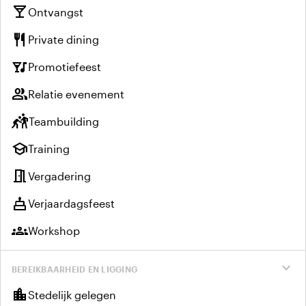
local_bar
Ontvangst
restaurant
Private dining
nightlife
Promotiefeest
group
Relatie evenement
sports_kabaddi
Teambuilding
school
Training
meeting_room
Vergadering
cake
Verjaardagsfeest
groups
Workshop
expand_more
BEREIKBAARHEID EN LIGGING
location_city
Stedelijk gelegen