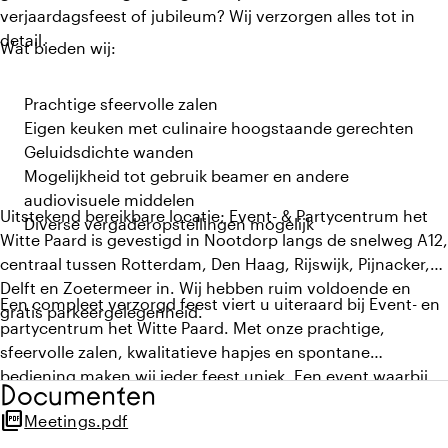
verjaardagsfeest of jubileum? Wij verzorgen alles tot in
detail.
Wat bieden wij:
Prachtige sfeervolle zalen
Eigen keuken met culinaire hoogstaande gerechten
Geluidsdichte wanden
Mogelijkheid tot gebruik beamer en andere
audiovisuele middelen
Uitstekend bereikbare locatie; Event- & Partycentrum het
Diverse vergaderopstellingen mogelijk
Witte Paard is gevestigd in Nootdorp langs de snelweg A12,
centraal tussen Rotterdam, Den Haag, Rijswijk, Pijnacker,
Delft en Zoetermeer in. Wij hebben ruim voldoende en
Een compleet verzorgd feest viert u uiteraard bij Event- en
gratis parkeergelegenheid.
partycentrum het Witte Paard. Met onze prachtige,
sfeervolle zalen, kwalitatieve hapjes en spontane
bediening maken wij ieder feest uniek. Een event waarbij
Documenten
alles tot in detail is verzorgd.
picture_as_pdf
Meetings.pdf