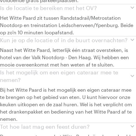
voldoende gratis parkeerplaatsen.
expand_more
Is de locatie te bereiken met het OV?
Het Witte Paard zit tussen Randstadrail/Metrostation
Nootdorp en treinstation Leidschenveen/Ypenburg. Beide
op zo'n 10 minuten loopafstand.
expand_more
Kun je op de locatie of in de buurt overnachten?
Naast het Witte Paard, letterlijk één straat oversteken, is
hotel van der Valk Nootdorp - Den Haag. Wij hebben een
mooie overeenkomst met hen weten af te sluiten.
Is het mogelijk om een eigen cateraar mee te
expand_more
nemen?
Bij het Witte Paard is het mogelijk een eigen cateraar mee
te brengen op het gebied van eten. U kunt hiervoor onze
keuken uitkopen en de zaal huren. Wel is het verplicht om
het drankenpakket en bediening van het Witte Paard af te
nemen.
expand_more
Tot hoe laat mag een feest duren?