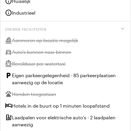
info
Huiselijk
info
Industrieel
expand_more
OVERIGE FACILITEITEN
sailing
Niet beschikbaar:
Aanmeren op locatie mogelijk
directions_car
Niet beschikbaar:
Auto's kunnen naar binnen
directions_boat
Niet beschikbaar:
Bereikbaar per watertaxi
local_parking
Eigen parkeergelegenheid - 85 parkeerplaatsen
aanwezig op de locatie
pets
Niet beschikbaar:
Honden toegestaan
hotel
Hotels in de buurt op 1 minuten loopafstand
ev_station
Laadpalen voor elektrische auto’s - 2 laadpalen
aanwezig