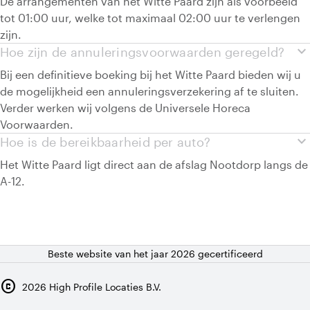
De arrangementen van het Witte Paard zijn als voorbeeld
tot 01:00 uur, welke tot maximaal 02:00 uur te verlengen
zijn.
expand_more
Hoe zijn de annuleringsvoorwaarden geregeld?
Bij een definitieve boeking bij het Witte Paard bieden wij u
de mogelijkheid een annuleringsverzekering af te sluiten.
Verder werken wij volgens de Universele Horeca
Voorwaarden.
expand_more
Hoe is de bereikbaarheid per auto?
Het Witte Paard ligt direct aan de afslag Nootdorp langs de
A-12.
Beste website van het jaar 2026 gecertificeerd
copyright
2026
High Profile Locaties B.V.