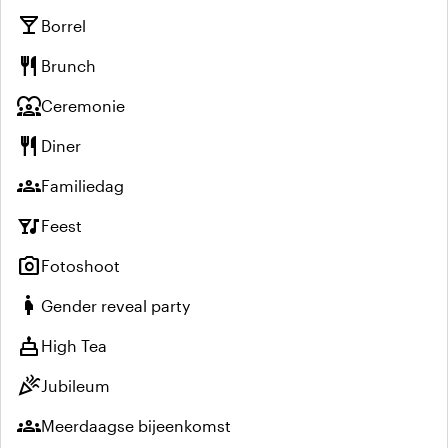
local_bar
Borrel
restaurant
Brunch
diversity_1
Ceremonie
restaurant
Diner
groups
Familiedag
nightlife
Feest
photo_camera
Fotoshoot
pregnant_woman
Gender reveal party
cake
High Tea
celebration
Jubileum
groups
Meerdaagse bijeenkomst