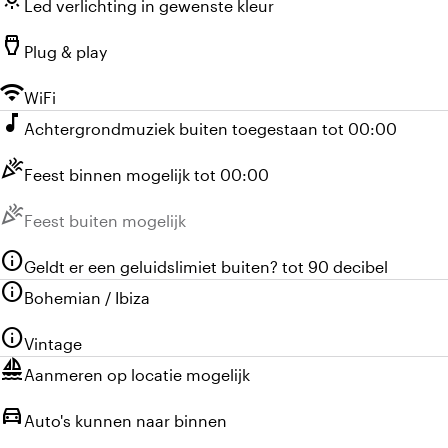
Led verlichting in gewenste kleur
settings_input_hdmi
Plug & play
wifi
WiFi
music_note
Achtergrondmuziek buiten toegestaan tot 00:00
celebration
Feest binnen mogelijk tot 00:00
celebration
Niet beschikbaar:
Feest buiten mogelijk
info
Geldt er een geluidslimiet buiten? tot 90 decibel
info
Bohemian / Ibiza
info
Vintage
sailing
Aanmeren op locatie mogelijk
directions_car
Auto's kunnen naar binnen