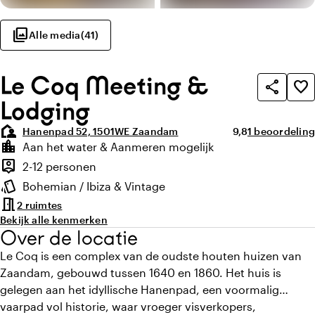
photo_library
Alle media
(
41
)
Le Coq Meeting &
share
favorite_border
Lodging
location_away
Gemiddelde beoor
Aantal beoord
Hanenpad 52, 1501WE Zaandam
9,8
1 beoordeling
Highlights
location_city
Aan het water & Aanmeren mogelijk
Locatie en omgeving
person_pin
2-12 personen
Capaciteit
style
Bohemian / Ibiza & Vintage
Sfeer en uitstraling
meeting_room
2 ruimtes
Bekijk alle kenmerken
Over de locatie
Le Coq is een complex van de oudste houten huizen van
Zaandam, gebouwd tussen 1640 en 1860. Het huis is
gelegen aan het idyllische Hanenpad, een voormalig
vaarpad vol historie, waar vroeger visverkopers,