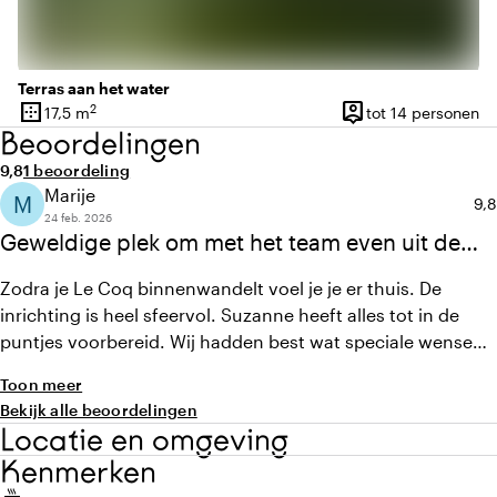
Terras aan het water
border_outer
person_pin
2
17,5 m
tot 14 personen
Oppervlakte
Capaciteit
Beoordelingen
Gemiddelde beoordeling van 9,8 uit 10
Aantal beoordelingen: 1
9,8
1 beoordeling
Marije
M
Gem
9,8
24 feb. 2026
Geweldige plek om met het team even uit de
dagelijkse omgeving te zijn!
Zodra je Le Coq binnenwandelt voel je je er thuis. De
inrichting is heel sfeervol. Suzanne heeft alles tot in de
puntjes voorbereid. Wij hadden best wat speciale wensen
m.b.t. de lunch (glutenvrij, histamine-arm) en Suzanne
Toon meer
draaide haar hand er niet voor om en dacht heel goed met
Bekijk alle beoordelingen
ons mee. Geen vraag was te gek voor haar. Met ons team
Locatie en omgeving
hebben wij een heerlijke dag gehad, weg van de dagelijkse
Kenmerken
werkomgeving en -hectiek.