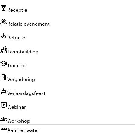
local_bar
Receptie
group
Relatie evenement
self_improvement
Retraite
sports_kabaddi
Teambuilding
school
Training
meeting_room
Vergadering
cake
Verjaardagsfeest
live_tv
Webinar
groups
Workshop
water
Aan het water