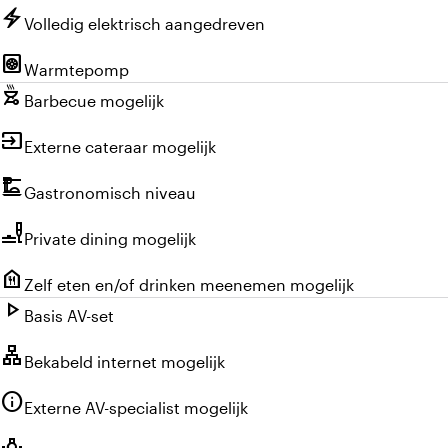
electric_bolt
Volledig elektrisch aangedreven
heat_pump
Warmtepomp
outdoor_grill
Barbecue mogelijk
input
Externe cateraar mogelijk
dinner_dining
Gastronomisch niveau
brunch_dining
Private dining mogelijk
food_bank
Zelf eten en/of drinken meenemen mogelijk
play_arrow
Basis AV-set
lan
Bekabeld internet mogelijk
info
Externe AV-specialist mogelijk
wb_incandescent