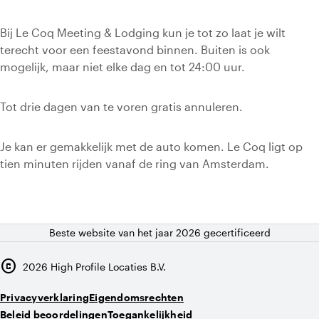
Bij Le Coq Meeting & Lodging kun je tot zo laat je wilt
terecht voor een feestavond binnen. Buiten is ook
mogelijk, maar niet elke dag en tot 24:00 uur.
Tot drie dagen van te voren gratis annuleren.
Je kan er gemakkelijk met de auto komen. Le Coq ligt op
tien minuten rijden vanaf de ring van Amsterdam.
Beste website van het jaar 2026 gecertificeerd
copyright
2026
High Profile Locaties B.V.
Privacyverklaring
Eigendomsrechten
Beleid beoordelingen
Toegankelijkheid