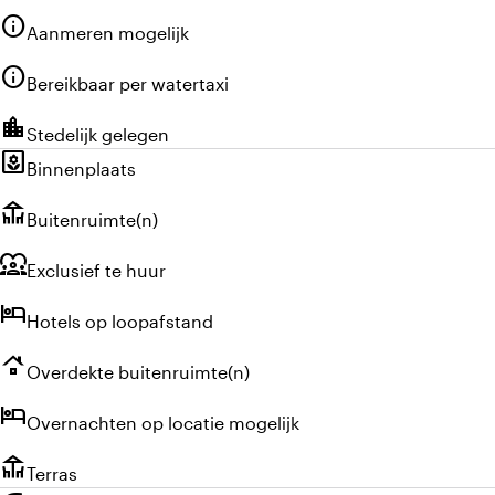
info
Aanmeren mogelijk
info
Bereikbaar per watertaxi
location_city
Stedelijk gelegen
yard
Binnenplaats
deck
Buitenruimte(n)
diversity_1
Exclusief te huur
hotel
Hotels op loopafstand
roofing
Overdekte buitenruimte(n)
hotel
Overnachten op locatie mogelijk
deck
Terras