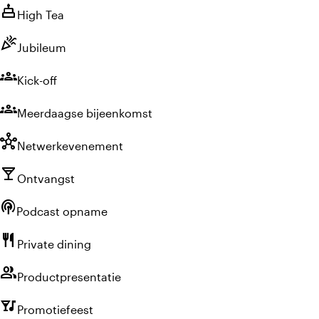
cake
High Tea
celebration
Jubileum
groups
Kick-off
groups
Meerdaagse bijeenkomst
hub
Netwerkevenement
local_bar
Ontvangst
podcasts
Podcast opname
restaurant
Private dining
group
Productpresentatie
nightlife
Promotiefeest