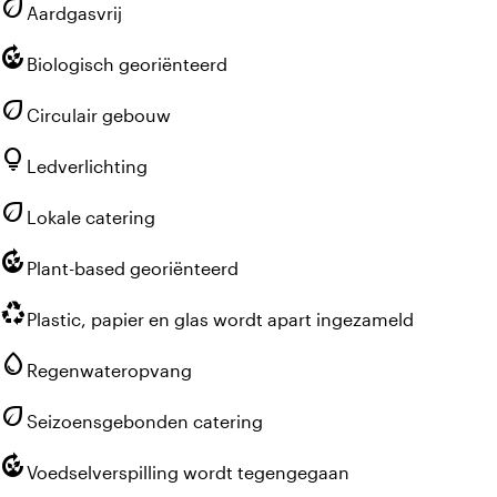
eco
Aardgasvrij
compost
Biologisch georiënteerd
eco
Circulair gebouw
lightbulb
Ledverlichting
eco
Lokale catering
compost
Plant-based georiënteerd
recycling
Plastic, papier en glas wordt apart ingezameld
water_drop
Regenwateropvang
eco
Seizoensgebonden catering
compost
Voedselverspilling wordt tegengegaan