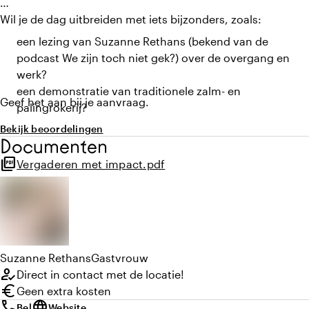
Wil je de dag uitbreiden met iets bijzonders, zoals:
een lezing van Suzanne Rethans (bekend van de
podcast We zijn toch niet gek?) over de overgang en
werk?
een demonstratie van traditionele zalm- en
Geef het aan bij je aanvraag.
palingrokerij?
Bekijk beoordelingen
Documenten
picture_as_pdf
Vergaderen met impact.pdf
Suzanne
Rethans
Gastvrouw
how_to_reg
Direct in contact met de locatie!
euro
Geen extra kosten
call
language
Bel
Website