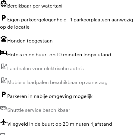
directions_boat
Bereikbaar per watertaxi
local_parking
Eigen parkeergelegenheid - 1 parkeerplaatsen aanwezig
op de locatie
pets
Honden toegestaan
hotel
Hotels in de buurt op 10 minuten loopafstand
ev_station
Niet beschikbaar:
Laadpalen voor elektrische auto’s
ev_station
Niet beschikbaar:
Mobiele laadpalen beschikbaar op aanvraag
local_parking
Parkeren in nabije omgeving mogelijk
airport_shuttle
Niet beschikbaar:
Shuttle service beschikbaar
flight
Vliegveld in de buurt op 20 minuten rijafstand