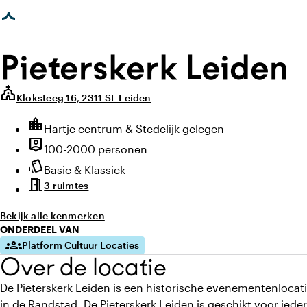
photo_library
videocam
photo_library
agina geladen
Alle foto's
(
25
)
Alle video's
(
1
)
Alle media
(
26
Pieterskerk Leiden
church
Kloksteeg 16, 2311 SL Leiden
Highlights
location_city
Locatie en omgeving
Hartje centrum & Stedelijk gelegen
person_pin
Capaciteit
100-2000 personen
style
Sfeer en uitstraling
Basic & Klassiek
meeting_room
3 ruimtes
Bekijk alle kenmerken
ONDERDEEL VAN
groups
Platform Cultuur Locaties
Over de locatie
De Pieterskerk Leiden is een historische evenementenlocat
in de Randstad. De Pieterskerk Leiden is geschikt voor ied