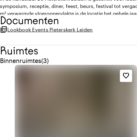
symposium, receptie, diner, feest, beurs, festival tot ver
m² verwarmde vloeroppervlakte is de locatie het gehele ja
Documenten
picture_as_pdf
Lookbook Events Pieterskerk Leiden
Ruimtes
Aantal binnenruimtes: 3
Binnenruimtes
(
3
)
favorite_border