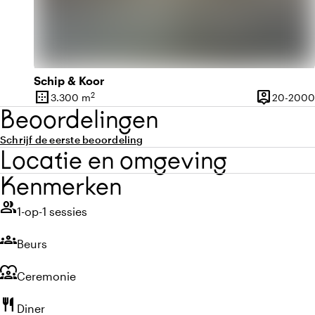
Schip & Koor
border_outer
person_pin
2
3.300 m
20-2000
Oppervlakte
Capaciteit
Beoordelingen
Schrijf de eerste beoordeling
Locatie en omgeving
Kenmerken
group
1-op-1 sessies
groups
Beurs
diversity_1
Ceremonie
restaurant
Diner