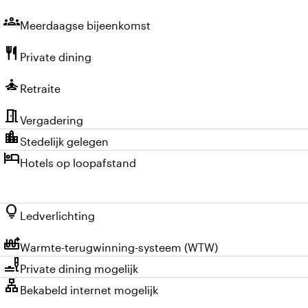
groups
Meerdaagse bijeenkomst
restaurant
Private dining
self_improvement
Retraite
meeting_room
Vergadering
location_city
Stedelijk gelegen
hotel
Hotels op loopafstand
lightbulb
Ledverlichting
heat_pump_balance
Warmte-terugwinning-systeem (WTW)
brunch_dining
Private dining mogelijk
lan
Bekabeld internet mogelijk