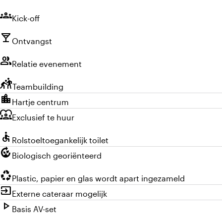
groups
Kick-off
local_bar
Ontvangst
group
Relatie evenement
sports_kabaddi
Teambuilding
location_city
Hartje centrum
diversity_1
Exclusief te huur
accessible
Rolstoeltoegankelijk toilet
compost
Biologisch georiënteerd
recycling
Plastic, papier en glas wordt apart ingezameld
input
Externe cateraar mogelijk
play_arrow
Basis AV-set