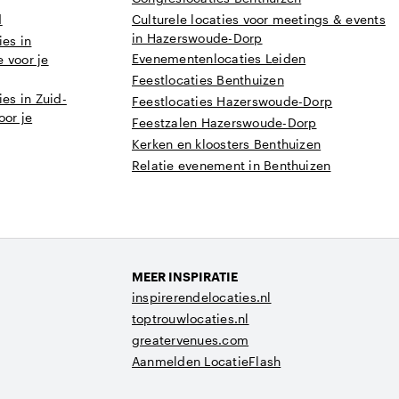
d
Culturele locaties voor meetings & events
in Hazerswoude-Dorp
es in
Evenementenlocaties Leiden
 voor je
Feestlocaties Benthuizen
es in Zuid-
Feestlocaties Hazerswoude-Dorp
oor je
Feestzalen Hazerswoude-Dorp
Kerken en kloosters Benthuizen
Relatie evenement in Benthuizen
MEER INSPIRATIE
inspirerendelocaties.nl
toptrouwlocaties.nl
greatervenues.com
Aanmelden LocatieFlash