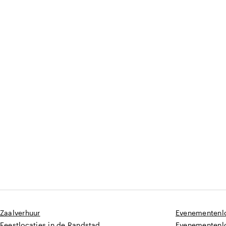
Zaalverhuur
Evenementenlo
Feestlocaties in de Randstad
Evenementenlo