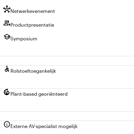
hub
Netwerkevenement
group
Productpresentatie
school
Symposium
accessible
Rolstoeltoegankelijk
compost
Plant-based georiënteerd
info
Externe AV-specialist mogelijk