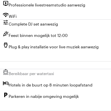
live_tv
Professionele livestreamstudio aanwezig
wifi
WiFi
tune
Complete DJ set aanwezig
celebration
Feest binnen mogelijk tot 12:00
settings_input_hdmi
Plug & play installatie voor live muziek aanwezig
directions_boat
Niet beschikbaar:
Bereikbaar per watertaxi
hotel
Hotels in de buurt op 8 minuten loopafstand
local_parking
Parkeren in nabije omgeving mogelijk