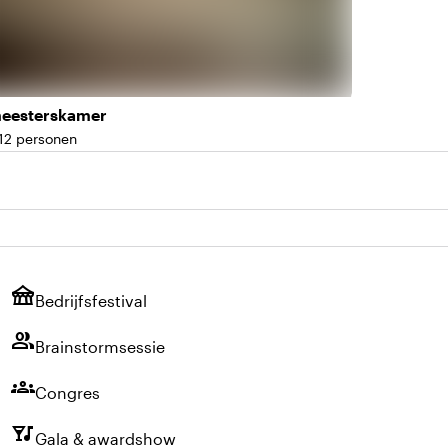
eesterskamer
 12 personen
teit
festival
Bedrijfsfestival
group
Brainstormsessie
groups
Congres
nightlife
Gala & awardshow