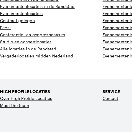
Evenementenlocaties in de Randstad
Evenementenlo
Evenementenlocaties
Evenementenlo
Centraal gelegen
Evenementenlo
Feest
Evenementenlo
Conferentie- en congrescentrum
Evenementenlo
Studio en concertlocaties
Evenementenlo
Alle locaties in de Randstad
Evenementenlo
Vergaderlocaties midden Nederland
Evenementenlo
HIGH PROFILE LOCATIES
SERVICE
Over High Profile Locaties
Contact
Meet the team