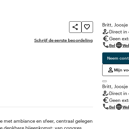
)
Britt, Joosj
share
favorite_border
how_to_reg
Direct in
euro
Geen ext
Schrijf de eerste beoordeling
call
language
Bel
We
Neem cont
,
person
Mijn v
Britt, Joosj
how_to_reg
Direct in
euro
Geen ext
call
language
Bel
We
ie met ambiance en sfeer, centraal gelegen
ere denkbare bijeenkomst: van congres,