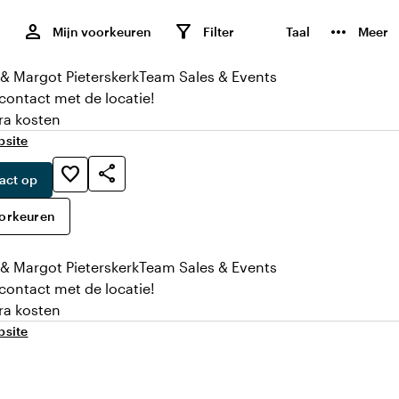
,
person
filter_alt
more_horiz
Mijn voorkeuren
Filter
Taal
Meer
e & Margot
Pieterskerk
Team Sales & Events
 contact met de locatie!
ra kosten
bsite
share
favorite_border
act op
oorkeuren
e & Margot
Pieterskerk
Team Sales & Events
 contact met de locatie!
ra kosten
bsite