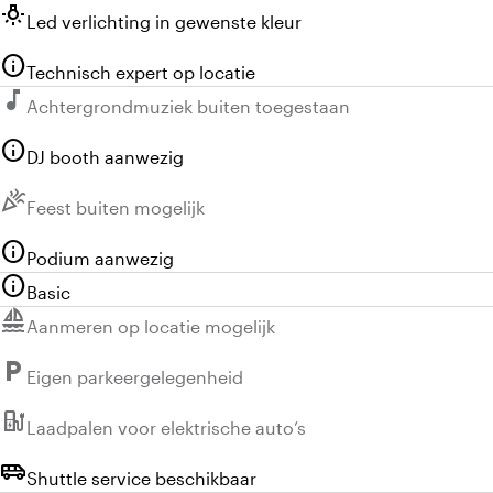
wb_incandescent
Led verlichting in gewenste kleur
info
Technisch expert op locatie
music_note
Niet beschikbaar:
Achtergrondmuziek buiten toegestaan
info
DJ booth aanwezig
celebration
Niet beschikbaar:
Feest buiten mogelijk
info
Podium aanwezig
info
Basic
sailing
Niet beschikbaar:
Aanmeren op locatie mogelijk
local_parking
Niet beschikbaar:
Eigen parkeergelegenheid
ev_station
Niet beschikbaar:
Laadpalen voor elektrische auto’s
airport_shuttle
Shuttle service beschikbaar