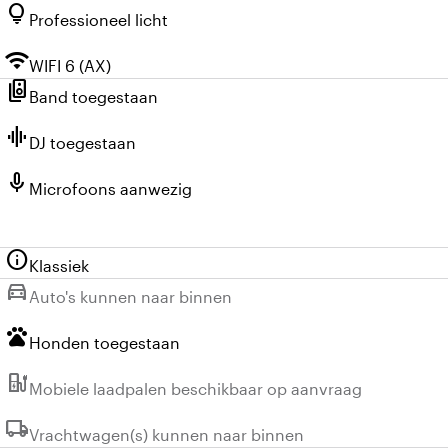
lightbulb
Professioneel licht
wifi
WIFI 6 (AX)
speaker_group
Band toegestaan
graphic_eq
DJ toegestaan
mic
Microfoons aanwezig
info
Klassiek
directions_car
Niet beschikbaar:
Auto's kunnen naar binnen
pets
Honden toegestaan
ev_station
Niet beschikbaar:
Mobiele laadpalen beschikbaar op aanvraag
local_shipping
Niet beschikbaar:
Vrachtwagen(s) kunnen naar binnen