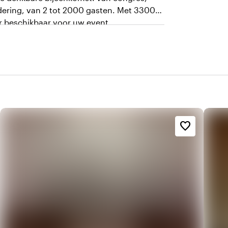
gadering, van 2 tot 2000 gasten. Met 3300
ar beschikbaar voor uw event.
favorite_border