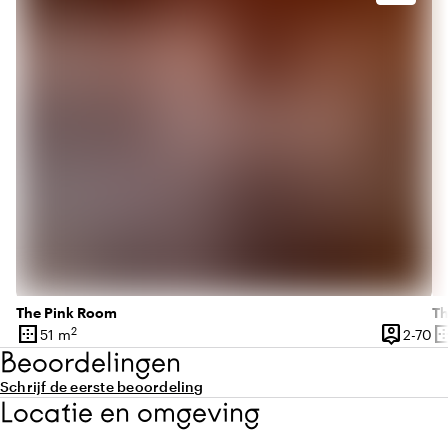
The Pink Room
Th
border_outer
person_pin
border_o
2
2 
51 m
2-70
Oppervlakte
Capacite
Op
Beoordelingen
Schrijf de eerste beoordeling
Locatie en omgeving