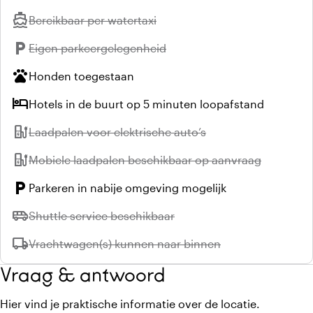
directions_boat
Niet beschikbaar:
Bereikbaar per watertaxi
local_parking
Niet beschikbaar:
Eigen parkeergelegenheid
pets
Honden toegestaan
hotel
Hotels in de buurt op 5 minuten loopafstand
ev_station
Niet beschikbaar:
Laadpalen voor elektrische auto’s
ev_station
Niet beschikbaar:
Mobiele laadpalen beschikbaar op aanvraag
local_parking
Parkeren in nabije omgeving mogelijk
airport_shuttle
Niet beschikbaar:
Shuttle service beschikbaar
local_shipping
Niet beschikbaar:
Vrachtwagen(s) kunnen naar binnen
Vraag & antwoord
Hier vind je praktische informatie over de locatie.