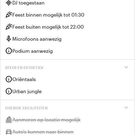
graphic_eq
DJ toegestaan
celebration
Feest binnen mogelijk tot 01:30
celebration
Feest buiten mogelijk tot 22:00
mic
Microfoons aanwezig
info
Podium aanwezig
expand_more
SFEER EN ESTHETIEK
info
Oriëntaals
info
Urban jungle
expand_more
OVERIGE FACILITEITEN
sailing
Niet beschikbaar:
Aanmeren op locatie mogelijk
directions_car
Niet beschikbaar:
Auto's kunnen naar binnen