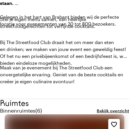
staan.
Gelegen in het hart van Brabant bieden wij de perfecte
Stel je eigen menu samen, van heerlijke
locatie voor evenementen van 20 tot 800 bezoekers.
streetfoodgerechten tot verfijnde cocktails.
Bij The Streetfood Club draait het om meer dan eten
en drinken; we maken van jouw event een geweldig feest!
Of het nu een privébijeenkomst of een bedrijfsfeest is, wij
bieden eindeloze mogelijkheden.
Maak van je evenement bij The Streetfood Club een
onvergetelijke ervaring. Geniet van de beste cocktails en
creëer je eigen culinaire avontuur!
Ruimtes
Aantal binnenruimtes: 6
Binnenruimtes
(
6
)
Bekijk overzicht
favorite_border