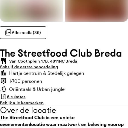
photo_library
Alle media
(
36
)
The Streetfood Club Breda
restaurant
Van Coothplein 17B, 4811NC Breda
Schrijf de eerste beoordeling
Highlights
location_city
Hartje centrum & Stedelijk gelegen
Locatie en omgeving
person_pin
1-700 personen
Capaciteit
style
Oriëntaals & Urban jungle
Sfeer en uitstraling
meeting_room
6 ruimtes
Bekijk alle kenmerken
Over de locatie
The Streetfood Club is een unieke
evenementenlocatie waar maatwerk en beleving voorop