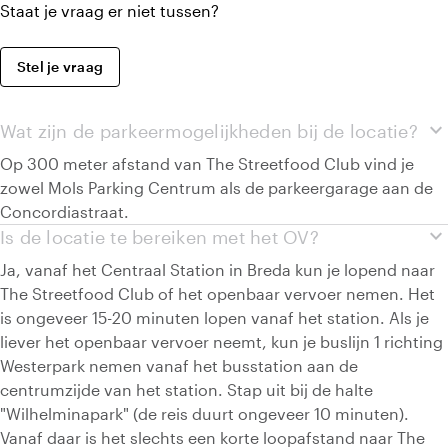
Staat je vraag er niet tussen?
Stel je vraag
expand_more
Wat zijn de parkeermogelijkheden bij de locatie?
Op 300 meter afstand van The Streetfood Club vind je
zowel Mols Parking Centrum als de parkeergarage aan de
Concordiastraat.
expand_more
Is de locatie te bereiken met het OV?
Ja, vanaf het Centraal Station in Breda kun je lopend naar
The Streetfood Club of het openbaar vervoer nemen. Het
is ongeveer 15-20 minuten lopen vanaf het station. Als je
liever het openbaar vervoer neemt, kun je buslijn 1 richting
Westerpark nemen vanaf het busstation aan de
centrumzijde van het station. Stap uit bij de halte
"Wilhelminapark" (de reis duurt ongeveer 10 minuten).
Vanaf daar is het slechts een korte loopafstand naar The