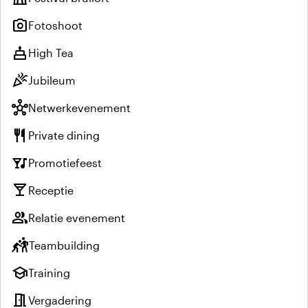
photo_camera
Fotoshoot
cake
High Tea
celebration
Jubileum
hub
Netwerkevenement
restaurant
Private dining
nightlife
Promotiefeest
local_bar
Receptie
group
Relatie evenement
sports_kabaddi
Teambuilding
school
Training
meeting_room
Vergadering