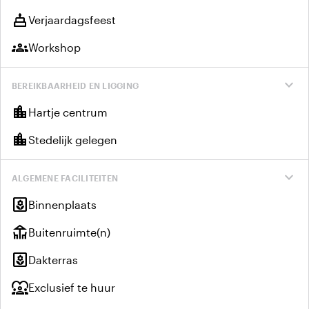
cake
Verjaardagsfeest
groups
Workshop
expand_more
BEREIKBAARHEID EN LIGGING
location_city
Hartje centrum
location_city
Stedelijk gelegen
expand_more
ALGEMENE FACILITEITEN
yard
Binnenplaats
deck
Buitenruimte(n)
yard
Dakterras
diversity_1
Exclusief te huur