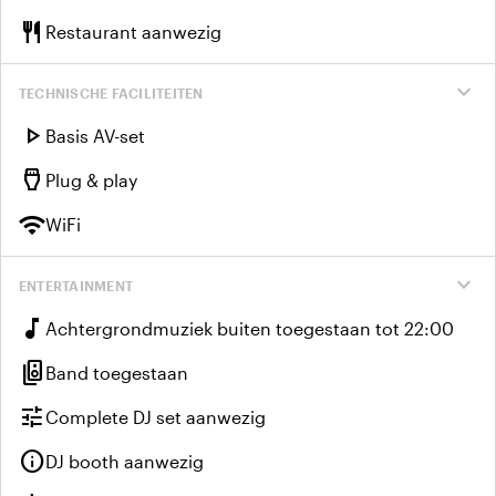
restaurant
Restaurant aanwezig
expand_more
TECHNISCHE FACILITEITEN
play_arrow
Basis AV-set
settings_input_hdmi
Plug & play
wifi
WiFi
expand_more
ENTERTAINMENT
music_note
Achtergrondmuziek buiten toegestaan tot 22:00
speaker_group
Band toegestaan
tune
Complete DJ set aanwezig
info
DJ booth aanwezig