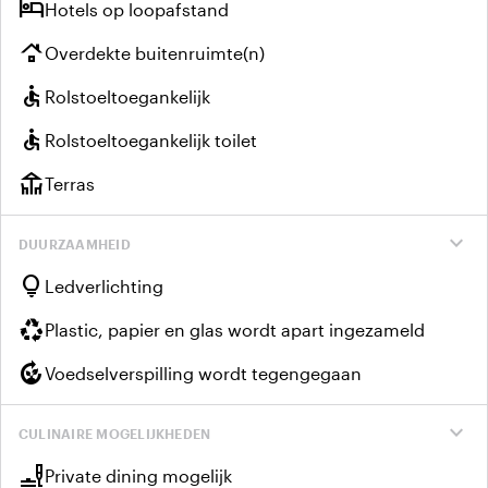
hotel
Hotels op loopafstand
roofing
Overdekte buitenruimte(n)
accessible
Rolstoeltoegankelijk
accessible
Rolstoeltoegankelijk toilet
deck
Terras
expand_more
DUURZAAMHEID
lightbulb
Ledverlichting
recycling
Plastic, papier en glas wordt apart ingezameld
compost
Voedselverspilling wordt tegengegaan
expand_more
CULINAIRE MOGELIJKHEDEN
brunch_dining
Private dining mogelijk