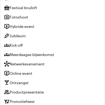
festival
Festival bruiloft
photo_camera
Fotoshoot
live_tv
Hybride event
celebration
Jubileum
groups
Kick-off
groups
Meerdaagse bijeenkomst
hub
Netwerkevenement
live_tv
Online event
local_bar
Ontvangst
group
Productpresentatie
nightlife
Promotiefeest