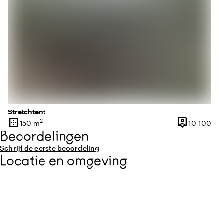
Stretchtent
border_outer
person_pin
2
10
150 m
10-100
Oppervlakte
Capaciteit
Beoordelingen
Schrijf de eerste beoordeling
Locatie en omgeving