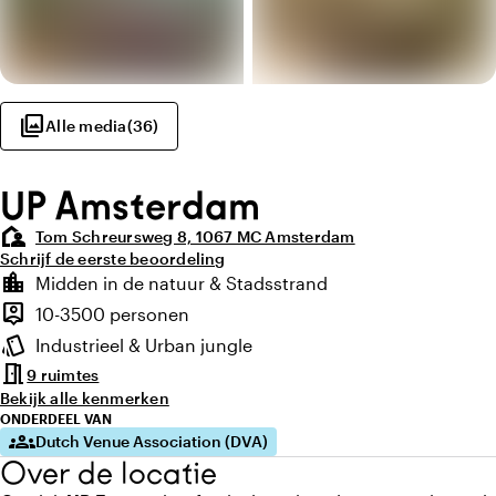
photo_library
Alle media
(
36
)
UP Amsterdam
location_away
Tom Schreursweg 8, 1067 MC Amsterdam
Schrijf de eerste beoordeling
Highlights
location_city
Midden in de natuur & Stadsstrand
Locatie en omgeving
person_pin
10-3500 personen
Capaciteit
style
Industrieel & Urban jungle
Sfeer en uitstraling
meeting_room
9 ruimtes
Bekijk alle kenmerken
ONDERDEEL VAN
groups
Dutch Venue Association (DVA)
Over de locatie