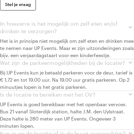
Stel je vraag
In hoeverre is het mogelijk om zelf eten en/of
expand_more
drinken te verzorgen?
Het is in principe niet mogelijk om zelf eten en drinken mee
te nemen naar UP Events. Maar er zijn uitzonderingen zoals
bijv. een verjaardagstaart voor een kinderfeestje.
expand_more
Wat zijn de parkeermogelijkheden bij de locatie?
Bij UP Events kun je betaald parkeren voor de deur, tarief is
€ 1,72 en tot 19.00 uur. Na 19.00 uur gratis parkeren. Op 2
minuutjes lopen is het gratis parkeren.
expand_more
Is de locatie te bereiken met het OV?
UP Events is goed bereikbaar met het openbaar vervoer.
Bus 21 vanaf Sloterdijk station, halte J.M. den Uylstraat.
Deze halte is 280 meter van UP Events. Ongeveer 3
minuten lopen.
expand_more
Kun je op de locatie of in de buurt overnachten?