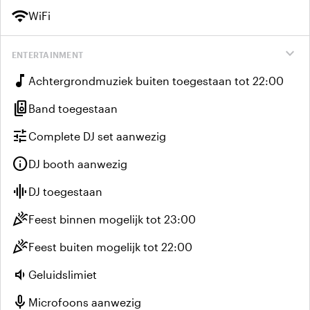
wifi
WiFi
expand_more
ENTERTAINMENT
music_note
Achtergrondmuziek buiten toegestaan tot 22:00
speaker_group
Band toegestaan
tune
Complete DJ set aanwezig
info
DJ booth aanwezig
graphic_eq
DJ toegestaan
celebration
Feest binnen mogelijk tot 23:00
celebration
Feest buiten mogelijk tot 22:00
volume_down
Geluidslimiet
mic
Microfoons aanwezig