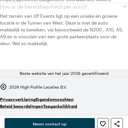
expand_more
Hoe is de bereikbaarheid per auto?
Het terrein van UP Events ligt op een unieke en groene
locatie in de Tuinen van West. Deze is met de auto
makkelijk te bereiken, via bijvoorbeeld de N200 , A10, A5,
A9 en is voorzien van een grote parkeerplaats voor de
deur. Wel zo makkelijk.
Beste website van het jaar 2026 gecertificeerd
copyright
2026
High Profile Locaties B.V.
Privacyverklaring
Eigendomsrechten
Beleid beoordelingen
Toegankelijkheid
,
favorite_border
share
person
Neem contact op