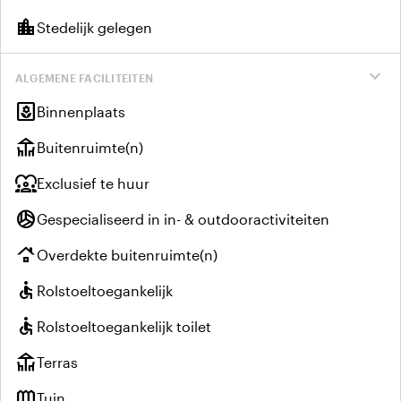
location_city
Stedelijk gelegen
expand_more
ALGEMENE FACILITEITEN
yard
Binnenplaats
deck
Buitenruimte(n)
diversity_1
Exclusief te huur
sports_volleyball
Gespecialiseerd in in- & outdooractiviteiten
roofing
Overdekte buitenruimte(n)
accessible
Rolstoeltoegankelijk
accessible
Rolstoeltoegankelijk toilet
deck
Terras
outdoor_garden
Tuin