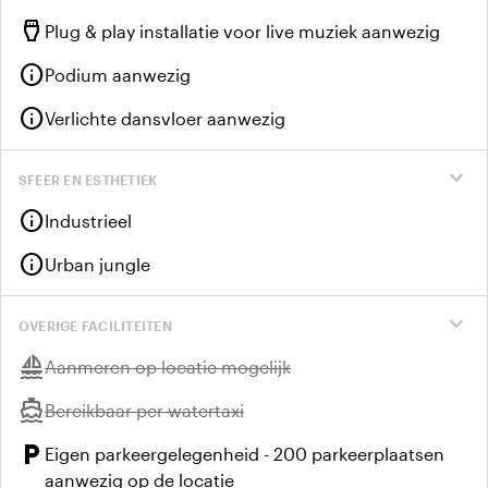
settings_input_hdmi
Plug & play installatie voor live muziek aanwezig
info
Podium aanwezig
info
Verlichte dansvloer aanwezig
expand_more
SFEER EN ESTHETIEK
info
Industrieel
info
Urban jungle
expand_more
OVERIGE FACILITEITEN
sailing
Niet beschikbaar:
Aanmeren op locatie mogelijk
directions_boat
Niet beschikbaar:
Bereikbaar per watertaxi
local_parking
Eigen parkeergelegenheid - 200 parkeerplaatsen
aanwezig op de locatie