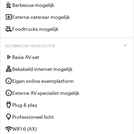
outdoor_grill
Barbecue mogelijk
input
Externe cateraar mogelijk
rv_hookup
Foodtrucks mogelijk
expand_more
TECHNISCHE FACILITEITEN
play_arrow
Basis AV-set
lan
Bekabeld internet mogelijk
info
Eigen online eventplatform
info
Externe AV-specialist mogelijk
settings_input_hdmi
Plug & play
lightbulb
Professioneel licht
wifi
WIFI 6 (AX)