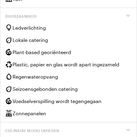
expand_more
DUURZAAMHEID
lightbulb
Ledverlichting
eco
Lokale catering
compost
Plant-based georiënteerd
recycling
Plastic, papier en glas wordt apart ingezameld
water_drop
Regenwateropvang
eco
Seizoensgebonden catering
compost
Voedselverspilling wordt tegengegaan
solar_power
Zonnepanelen
expand_more
CULINAIRE MOGELIJKHEDEN