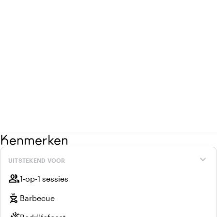
Kenmerken
expand_more
UITSTEKEND VOOR
group
1-op-1 sessies
outdoor_grill
Barbecue