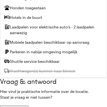
pets
Honden toegestaan
hotel
Hotels in de buurt
ev_station
Laadpalen voor elektrische auto’s - 2 laadpalen
aanwezig
ev_station
Mobiele laadpalen beschikbaar op aanvraag
local_parking
Parkeren in nabije omgeving mogelijk
airport_shuttle
Shuttle service beschikbaar
local_shipping
Niet beschikbaar:
Vrachtwagen(s) kunnen naar binnen
Vraag & antwoord
Hier vind je praktische informatie over de locatie.
Staat je vraag er niet tussen?