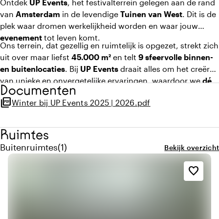
Ontdek
UP Events
, het festivalterrein gelegen aan de rand
van
Amsterdam
in de levendige
Tuinen van West
. Dit is de
plek waar dromen werkelijkheid worden en waar jouw
evenement
tot leven komt.
Ons terrein, dat gezellig en ruimtelijk is opgezet, strekt zich
uit over maar liefst
45.000 m²
en telt
9 sfeervolle binnen-
en buitenlocaties
. Bij
UP Events
draait alles om het creëren
van unieke en onvergetelijke ervaringen, waardoor we
dé
Documenten
specialist zijn op het gebied van (bedrijfs)evenementen.
picture_as_pdf
Winter bij UP Events 2025 | 2026.pdf
Of het nu gaat om het organiseren van bedrijfsfestivals,
meetings, relatie-events, congrestivals tot zomerse
festivals en winterse evenementen. Bij ons ben je aan het
Ruimtes
juiste adres!
Aantal buitenruimtes: 1
Buitenruimtes
(
1
)
Bekijk overzicht
favorite_border