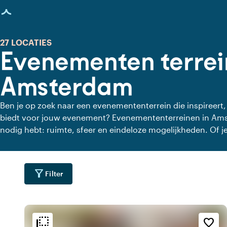
agina geladen
27 LOCATIES
Evenementen terre
Amsterdam
Ben je op zoek naar een evenemententerrein die inspireert, 
biedt voor jouw evenement? Evenemententerreinen in Amst
nodig hebt: ruimte, sfeer en eindeloze mogelijkheden. Of je 
of sportevenement organiseert, deze terreinen sluiten na
filter_alt
Filter
flip_to_back
flip_to_back
ging
Bereikbaarheid en liggin
Sfeer en esthetiek
favorite_border