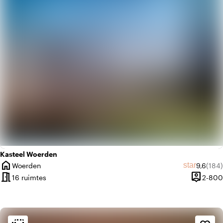
favorite
Romantisch
Kasteel Woerden
home
Gemidde
Aanta
star
Woerden
9,6
(184)
Plaats
meeting_room
person_pin
16 ruimtes
2-800
Capacite
Sfeer en esthetiek