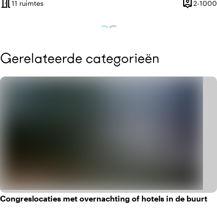
meeting_room
person_pin
11 ruimtes
2-1000
Capacitei
Gerelateerde categorieën
Congreslocaties met overnachting of hotels in de buurt