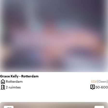
sailing
Maritiem
Grace Kelly - Rotterdam
home
star
Rotterdam
(
Geen
)
Plaats
Geen beo
meeting_room
person_pin
2 ruimtes
50-600
Capacitei