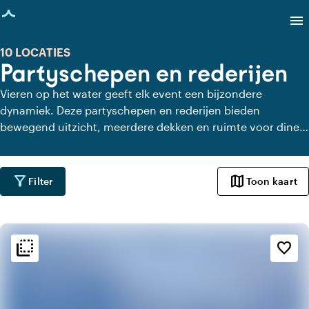
agina geladen
menu
10 LOCATIES
Partyschepen en rederijen
Vieren op het water geeft elk event een bijzondere
dynamiek. Deze partyschepen en rederijen bieden
bewegend uitzicht, meerdere dekken en ruimte voor diner,
borrel of dansfeest. Ideaal als je een event zoekt dat
letterlijk in beweging komt.
filter_alt
map
Filter
Toon kaart
flip_to_back
flip_to_back
Sfeer en esthetiek
favorite_border
blur_on
Eclectisch
apartment
Modern design