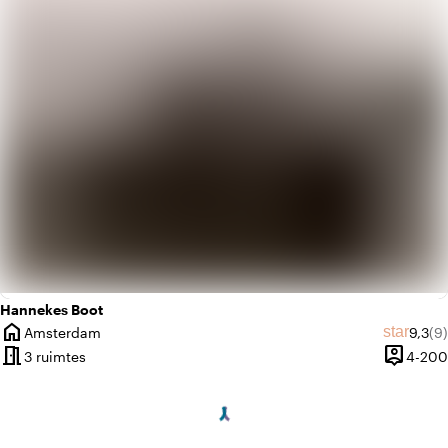
history
Vintage
Hannekes Boot
home
Gemid
Aa
star
Amsterdam
9,3
(9)
Plaats
meeting_room
person_pin
3 ruimtes
4-200
Capacite