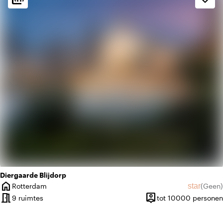
spa
Botanisch
Diergaarde Blijdorp
home
star
Rotterdam
(
Geen
)
Plaats
Geen beo
meeting_room
person_pin
9 ruimtes
tot 10000 personen
Capaciteit