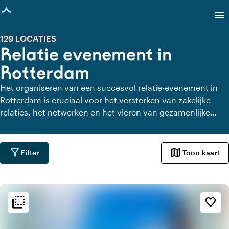
agina geladen
menu
129 LOCATIES
Relatie evenement in
Rotterdam
Het organiseren van een succesvol relatie-evenement in
Rotterdam is cruciaal voor het versterken van zakelijke
relaties, het netwerken en het vieren van gezamenlijke
successen. De keuze van de locatie speelt hierbij een
sleutelrol. Door rekening te houden met de unieke
eigenschappen van de locatie, de bereikbaarheid, de
filter_alt
map
Filter
Toon kaart
beschikbare faciliteiten en ligging en omgeving, kan je een
onvergetelijke ervaring creëren voor jouw zakelijke relaties.
flip_to_back
flip_to_back
Sfeer en esthetiek
favorite_border
home
Huiselijk
sailing
Maritiem