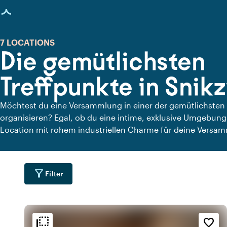
eite geladen
7 LOCATIONS
Die gemütlichsten
Treffpunkte in Sni
Möchtest du eine Versammlung in einer der gemütlichsten
organisieren? Egal, ob du eine intime, exklusive Umgebung
Location mit rohem industriellen Charme für deine Versamm
eine Liste geeigneter Orte, um mit deinen Kollegen zu feier
filter_alt
Filter
flip_to_back
flip_to_back
Lage
Ambiente und Ästhetik
Erreichbarkeit und Lag
favorite_border