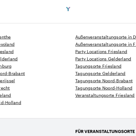
enthe
Außenveranstaltungsorte in 
evoland
Außenveranstaltungsorte in F
iesland
Party Locations Friesland
elderland
Party Locations Gelderland
imburg
Tagungsorte Friesland
oord-Brabant
Tagungsorte Gelderland
erijssel
Tagungsorte Noord-Brabant
recht
Tagungsorte Noord-Holland
eeland
Veranstaltungsorte Friesland
id-Holland
FÜR VERANSTALTUNGSORTE