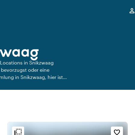
,
perso
kzwaag
 Locations in Snikzwaag
 bevorzugst oder eine
lung in Snikzwaag, hier ist
n.
flip_to_back
flip_to_back
e
Ambiente und Ästhetik
Erreichbarkeit und Lage
favorite_border