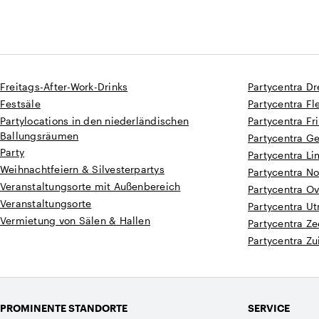
Freitags-After-Work-Drinks
Partycentra Dr
Festsäle
Partycentra Fl
Partylocations in den niederländischen
Partycentra Fr
Ballungsräumen
Partycentra G
Party
Partycentra L
Weihnachtfeiern & Silvesterpartys
Partycentra N
Veranstaltungsorte mit Außenbereich
Partycentra Ov
Veranstaltungsorte
Partycentra Ut
Vermietung von Sälen & Hallen
Partycentra Z
Partycentra Zu
PROMINENTE STANDORTE
SERVICE