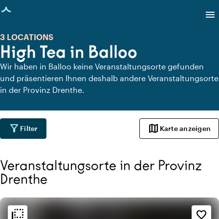
eite geladen
menu
3 LOCATIONS
High Tea in Balloo
Wir haben in Balloo keine Veranstaltungsorte gefunden
und präsentieren Ihnen deshalb andere Veranstaltungsorte
in der Provinz Drenthe.
filter_alt
map
Filter
Karte anzeigen
Veranstaltungsorte in der Provinz
Drenthe
flip_to_back
flip_to_back
Ambiente und Ästhetik
favorite_border