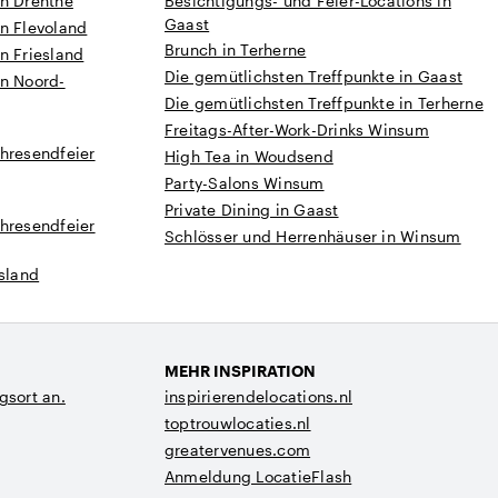
in Drenthe
Besichtigungs- und Feier-Locations in
Gaast
n Flevoland
Brunch in Terherne
n Friesland
Die gemütlichsten Treffpunkte in Gaast
in Noord-
Die gemütlichsten Treffpunkte in Terherne
Freitags-After-Work-Drinks Winsum
hresendfeier
High Tea in Woudsend
Party-Salons Winsum
Private Dining in Gaast
hresendfeier
Schlösser und Herrenhäuser in Winsum
esland
MEHR INSPIRATION
gsort an.
inspirierendelocations.nl
toptrouwlocaties.nl
greatervenues.com
Anmeldung LocatieFlash