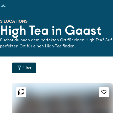
eite geladen
3 LOCATIONS
High Tea in Gaast
Suchst du nach dem perfekten Ort für einen High-Tea? Auf 
perfekten Ort für einen High-Tea finden.
filter_alt
Filter
flip_to_back
flip_to_back
Lage
Ambiente und Ästhetik
Erreichbarkeit und Lag
favorite_border
water
palette
sailin
t
Bohemian / Ibiza
Am Hafen
water
style
wate
r
Hotel Chic
An einem See
info
wate
h
Am Wasser