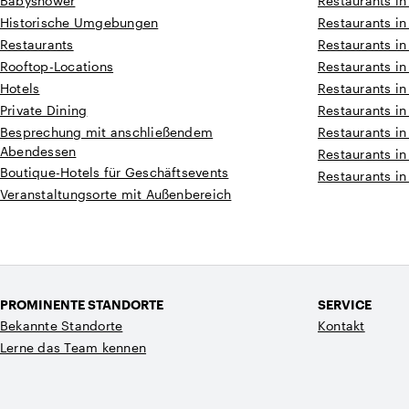
Babyshower
Restaurants in
Historische Umgebungen
Restaurants in
Restaurants
Restaurants i
Rooftop-Locations
Restaurants i
Hotels
Restaurants i
Private Dining
Restaurants in
Besprechung mit anschließendem
Restaurants in
Abendessen
Restaurants in
Boutique-Hotels für Geschäftsevents
Restaurants in
Veranstaltungsorte mit Außenbereich
PROMINENTE STANDORTE
SERVICE
Bekannte Standorte
Kontakt
Lerne das Team kennen