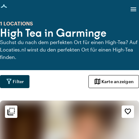
eite geladen
menu
1 LOCATIONS
High Tea in Garminge
Suchst du nach dem perfekten Ort für einen High-Tea? Auf
Locaties.nl wirst du den perfekten Ort für einen High-Tea
finden.
filter_alt
map
Filter
Karte anzeigen
flip_to_back
flip_to_back
Ambiente und Ästhetik
favorite_border
info
Klassisch
apartment
Modernes Design