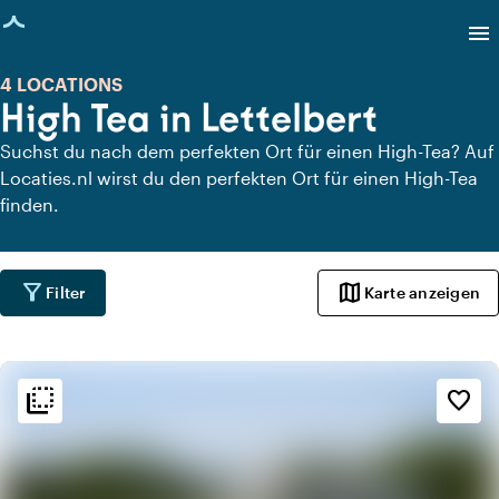
eite geladen
menu
4 LOCATIONS
High Tea in Lettelbert
Suchst du nach dem perfekten Ort für einen High-Tea? Auf
Locaties.nl wirst du den perfekten Ort für einen High-Tea
finden.
filter_alt
map
Filter
Karte anzeigen
flip_to_back
flip_to_back
Ambiente und Ästhetik
favorite_border
spa
Botanisch