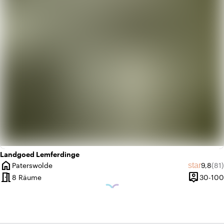
favorite
Romantisch
Landgoed Lemferdinge
home
Durchs
Anz
star
Paterswolde
9,8
(81)
Ort
meeting_room
person_pin
8 Räume
30-100
Kapazität