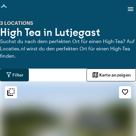
eite geladen
menu
3 LOCATIONS
High Tea in Lutjegast
Suchst du nach dem perfekten Ort für einen High-Tea? Auf
Locaties.nl wirst du den perfekten Ort für einen High-Tea
finden.
filter_alt
map
Filter
Karte anzeigen
flip_to_back
flip_to_back
Ambiente und Ästhetik
favorite_border
spa
Botanisch