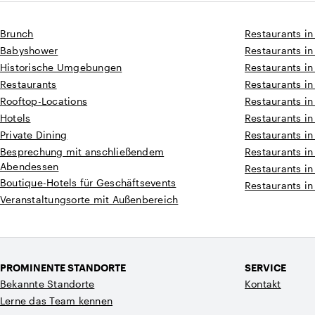
Brunch
Restaurants in
Babyshower
Restaurants in
Historische Umgebungen
Restaurants in
Restaurants
Restaurants i
Rooftop-Locations
Restaurants i
Hotels
Restaurants i
Private Dining
Restaurants in
Besprechung mit anschließendem
Restaurants in
Abendessen
Restaurants in
Boutique-Hotels für Geschäftsevents
Restaurants in
Veranstaltungsorte mit Außenbereich
PROMINENTE STANDORTE
SERVICE
Bekannte Standorte
Kontakt
Lerne das Team kennen