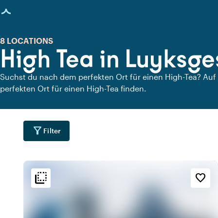
eite geladen
8 LOCATIONS
High Tea in Luyksge
Suchst du nach dem perfekten Ort für einen High-Tea? Auf 
perfekten Ort für einen High-Tea finden.
filter_alt
Filter
flip_to_back
flip_to_back
Lage
Ambiente und Ästhetik
Erreichbarkeit und Lag
favorite_border
location_city
info
location_cit
m
Stadtzentrum
Industriell
location_city
info
location_cit
n
Urban gelegen
Trendig