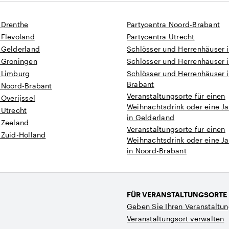
 Drenthe
Partycentra Noord-Brabant
 Flevoland
Partycentra Utrecht
 Gelderland
Schlösser und Herrenhäuser 
n Groningen
Schlösser und Herrenhäuser 
n Limburg
Schlösser und Herrenhäuser 
Brabant
n Noord-Brabant
Veranstaltungsorte für einen
 Overijssel
Weihnachtsdrink oder eine Ja
 Utrecht
in Gelderland
 Zeeland
Veranstaltungsorte für einen
 Zuid-Holland
Weihnachtsdrink oder eine Ja
in Noord-Brabant
FÜR VERANSTALTUNGSORTE
Geben Sie Ihren Veranstaltun
Veranstaltungsort verwalten