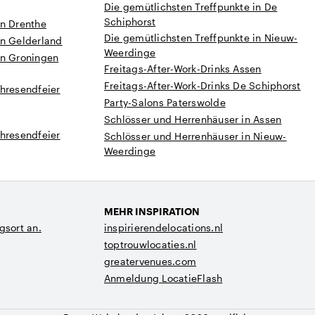
Die gemütlichsten Treffpunkte in De
Schiphorst
in Drenthe
Die gemütlichsten Treffpunkte in Nieuw-
in Gelderland
Weerdinge
in Groningen
Freitags-After-Work-Drinks Assen
Freitags-After-Work-Drinks De Schiphorst
hresendfeier
Party-Salons Paterswolde
Schlösser und Herrenhäuser in Assen
hresendfeier
Schlösser und Herrenhäuser in Nieuw-
Weerdinge
MEHR INSPIRATION
gsort an.
inspirierendelocations.nl
toptrouwlocaties.nl
greatervenues.com
Anmeldung LocatieFlash