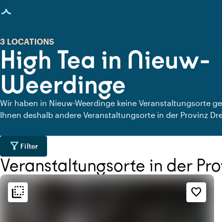
eite geladen
3 LOCATIONS
High Tea in Nieuw-
Weerdinge
Wir haben in Nieuw-Weerdinge keine Veranstaltungsorte g
Ihnen deshalb andere Veranstaltungsorte in der Provinz Dr
filter_alt
Filter
Veranstaltungsorte in der Pr
flip_to_back
flip_to_back
Ambiente und Ästhetik
Erreichbarkeit und Lage
favorite_border
style
location_city
Hotel Chic
Stadtzentrum
favorite
park
Romantisch
Im Park