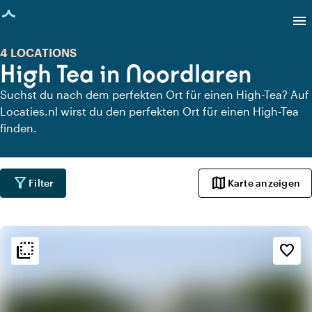
eite geladen
menu
4 LOCATIONS
High Tea in Noordlaren
Suchst du nach dem perfekten Ort für einen High-Tea? Auf
Locaties.nl wirst du den perfekten Ort für einen High-Tea
finden.
filter_alt
map
Filter
Karte anzeigen
flip_to_back
flip_to_back
Ambiente und Ästhetik
favorite_border
spa
Botanisch