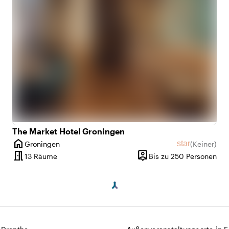
The Market Hotel Groningen
home
star
Groningen
(
Keiner
)
ertungen
Ort
Keine Bewer
meeting_room
person_pin
5 bis 200 Personen
13 Räume
Bis zu 250 Personen
t
Kapazität