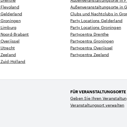
 Drenthe
Außenveranstaltungsorte in F
 Flevoland
Außenveranstaltungsorte in 
 Gelderland
Clubs und Nachtclubs in Gro
n Groningen
Party Locations Gelderland
n Limburg
Party Locations Groningen
n Noord-Brabant
Partycentra Drenthe
 Overijssel
Partycentra Groningen
 Utrecht
Partycentra Overijssel
 Zeeland
Partycentra Zeeland
 Zuid-Holland
FÜR VERANSTALTUNGSORTE
Geben Sie Ihren Veranstaltun
Veranstaltungsort verwalten