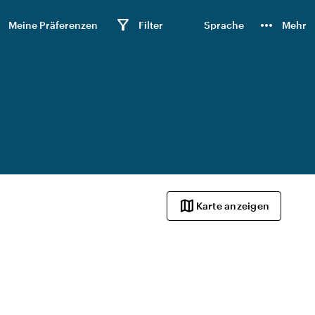
n
filter_alt
more_horiz
Meine Präferenzen
Filter
Sprache
Mehr
map
Karte anzeigen