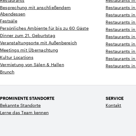
Restaurants
Restaurants in
Besprechung mit anschließendem
Restaurants in
Abendessen
Restaurants in
Festsäle
Restaurants i
Persönliches Ambiente für bis zu 60 Gäste
Restaurants i
Dinner zum 21. Geburtstag
Restaurants i
Veranstaltungsorte mit Außenbereich
Restaurants in
Meetings mit Übernachtung
Restaurants in
Kultur Locations
Restaurants in
Vermietung von Sälen & Hallen
Restaurants in
Brunch
PROMINENTE STANDORTE
SERVICE
Bekannte Standorte
Kontakt
Lerne das Team kennen