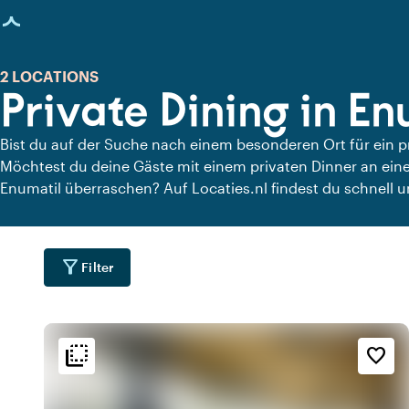
eite geladen
2 LOCATIONS
Private Dining in En
Bist du auf der Suche nach einem besonderen Ort für ein 
Möchtest du deine Gäste mit einem privaten Dinner an eine
Enumatil überraschen? Auf Locaties.nl findest du schnell un
Enumatil, an denen du in aller Ruhe dinieren kannst. Schau d
Locations für ein köstliches privates Dinner an.
filter_alt
Filter
flip_to_back
flip_to_back
Lage
Ambiente und Ästhetik
Erreichbarkeit und Lag
favorite_border
forest
spa
location_cit
t
Stadtzentrum
Botanisch
location_cit
Urban gelegen