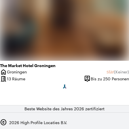
The Market Hotel Groningen
home
star
Groningen
(
Keiner
)
Ort
Keine Bew
meeting_room
person_pin
13 Räume
Bis zu 250 Personen
Kapazität
Beste Website des Jahres 2026 zertifiziert
copyright
2026
High Profile Locaties B.V.