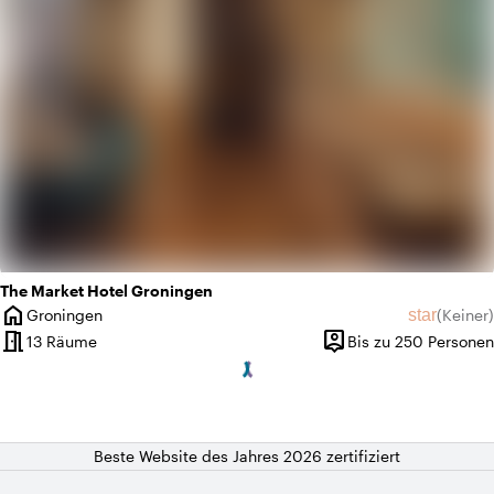
The Market Hotel Groningen
home
star
Groningen
(
Keiner
)
Ort
Keine Bew
meeting_room
person_pin
13 Räume
Bis zu 250 Personen
Kapazität
Beste Website des Jahres 2026 zertifiziert