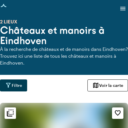
age chargée
menu
2 LIEUX
Châteaux et manoirs à
Eindhoven
À la recherche de châteaux et de manoirs dans Eindhoven?
Trouvez ici une liste de tous les châteaux et manoirs à
Eindhoven.
filter_alt
map
Filtre
Voir la carte
flip_to_back
flip_to_back
Ambiance
favorite_border
info
Classique
info
Romantique