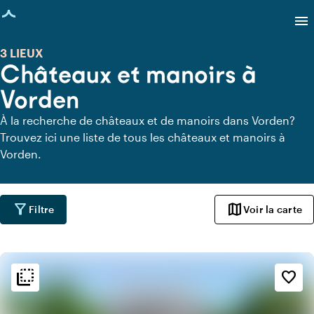
age chargée
menu
3 LIEUX
Châteaux et manoirs à
Vorden
À la recherche de châteaux et de manoirs dans Vorden?
Trouvez ici une liste de tous les châteaux et manoirs à
Vorden.
filter_alt
map
Filtre
Voir la carte
flip_to_back
flip_to_back
Ambiance
favorite_border
info
Classique
info
Romantique