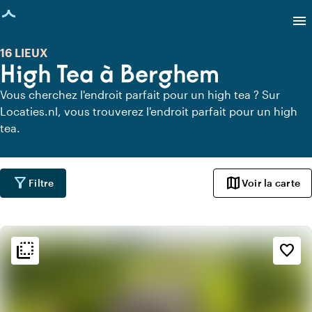
age chargée
menu
16 LIEUX
High Tea à Berghem
Vous cherchez l'endroit parfait pour un high tea ? Sur
Locaties.nl, vous trouverez l'endroit parfait pour un high
tea.
filter_alt
map
Filtre
Voir la carte
flip_to_back
flip_to_back
Ambiance
favorite_border
info
Classique
info
Rustique