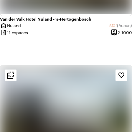
Van der Valk Hotel Nuland - 's-Hertogenbosch
home
star
Nuland
(
Aucun
)
Ville
Aucun avi
meeting_room
person_pin
11 espaces
2-1000
Capacité
flip_to_back
flip_to_back
Ambiance
favorite_border
info
Basique
info
Rustique