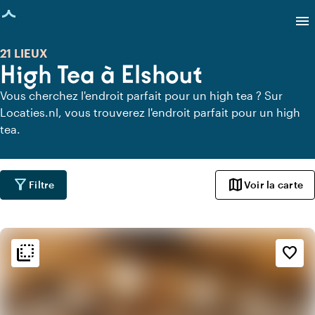
age chargée
menu
21 LIEUX
High Tea à Elshout
Vous cherchez l'endroit parfait pour un high tea ? Sur
Locaties.nl, vous trouverez l'endroit parfait pour un high
tea.
filter_alt
map
Filtre
Voir la carte
flip_to_back
flip_to_back
Ambiance
favorite_border
info
Classique
info
Romantique