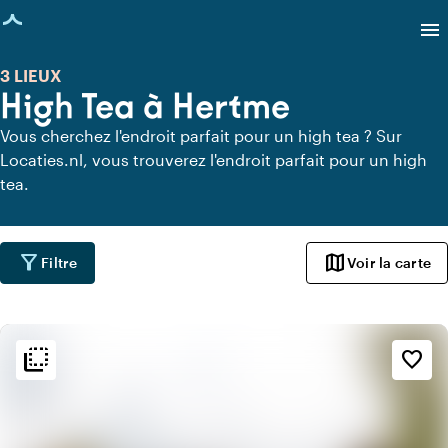
age chargée
menu
3 LIEUX
High Tea à Hertme
Vous cherchez l'endroit parfait pour un high tea ? Sur
Locaties.nl, vous trouverez l'endroit parfait pour un high
tea.
filter_alt
map
Filtre
Voir la carte
flip_to_back
flip_to_back
Ambiance
favorite_border
info
Chaleureux
info
Design contemporain