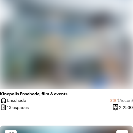
Kinepolis Enschede, film & events
home
star
Enschede
(
Aucun
)
Ville
Aucun avi
meeting_room
person_pin
13 espaces
2-2530
Capacité