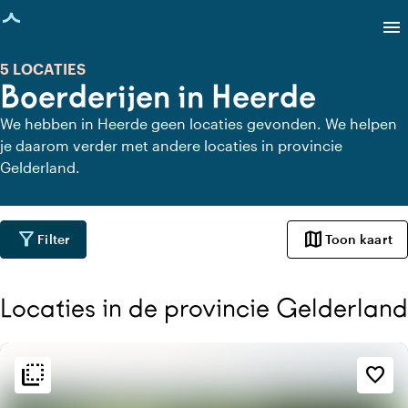
agina geladen
menu
5 LOCATIES
Boerderijen in Heerde
We hebben in Heerde geen locaties gevonden. We helpen
je daarom verder met andere locaties in provincie
Gelderland.
filter_alt
map
Filter
Toon kaart
Locaties in de provincie Gelderland
flip_to_back
flip_to_back
Sfeer en esthetiek
favorite_border
home
Huiselijk