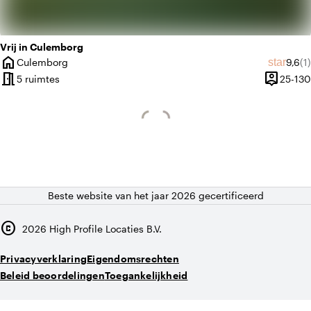
Vrij in Culemborg
home
Gemid
Aa
star
Culemborg
9,6
(1)
Plaats
meeting_room
person_pin
5 ruimtes
25-130
Capacite
Beste website van het jaar 2026 gecertificeerd
copyright
2026
High Profile Locaties B.V.
Privacyverklaring
Eigendomsrechten
Beleid beoordelingen
Toegankelijkheid