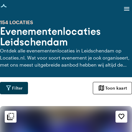
agina geladen
menu
154 LOCATIES
Evenementenlocaties
Leidschendam
Ontdek alle evenementenlocaties in Leidschendam op
Locaties.nl. Wat voor soort evenement je ook organiseert,
met ons meest uitgebreide aanbod hebben wij altijd de
perfecte locatie voor jouw evenement in Leidschendam.
filter_alt
map
Filter
Toon kaart
flip_to_back
flip_to_back
Sfeer en esthetiek
favorite_border
factory
Industrieel
apartment
Modern design