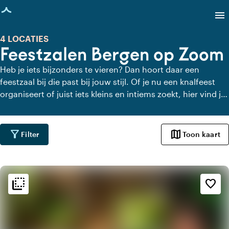
agina geladen
menu
4 LOCATIES
Feestzalen Bergen op Zoom
Heb je iets bijzonders te vieren? Dan hoort daar een
feestzaal bij die past bij jouw stijl. Of je nu een knalfeest
organiseert of juist iets kleins en intiems zoekt, hier vind je
feestzalen in Bergen op Zoom die jouw gasten raken. Zo
wordt jouw feest niet alleen bijzonder, maar ook
onvergetelijk!
filter_alt
map
Filter
Toon kaart
flip_to_back
flip_to_back
Sfeer en esthetiek
favorite_border
palette
Bohemian / Ibiza
trending_up
Trendy