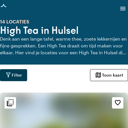
agina geladen
menu
14 LOCATIES
High Tea in Hulsel
Denk aan een lange tafel, warme thee, zoete lekkernijen en
fijne gesprekken. Een High Tea draait om tijd maken voor
elkaar. Hier vind je locaties voor een High Tea in Hulsel die
dat gevoel versterken. Met uitzicht, charme of gewoon
heel lekker eten. Even geen haast, alleen aandacht voor
elkaar en de lekkernijen.
filter_alt
map
Filter
Toon kaart
flip_to_back
flip_to_back
Sfeer en esthetiek
favorite_border
palette
Bohemian / Ibiza
favorite
Romantisch