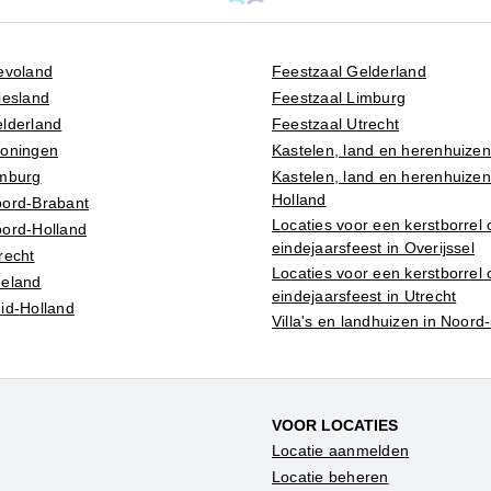
evoland
Feestzaal Gelderland
iesland
Feestzaal Limburg
lderland
Feestzaal Utrecht
roningen
Kastelen, land en herenhuizen
imburg
Kastelen, land en herenhuizen
Holland
oord-Brabant
Locaties voor een kerstborrel 
oord-Holland
eindejaarsfeest in Overijssel
recht
Locaties voor een kerstborrel 
eeland
eindejaarsfeest in Utrecht
id-Holland
Villa's en landhuizen in Noord
VOOR LOCATIES
Locatie aanmelden
Locatie beheren