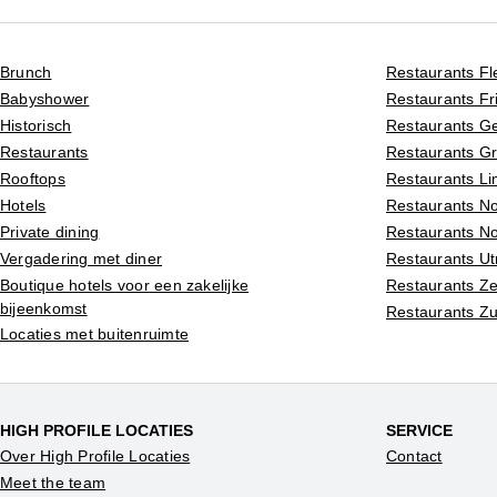
Brunch
Restaurants Fl
Babyshower
Restaurants Fr
Historisch
Restaurants Ge
Restaurants
Restaurants G
Rooftops
Restaurants L
Hotels
Restaurants N
Private dining
Restaurants N
Vergadering met diner
Restaurants Ut
Boutique hotels voor een zakelijke
Restaurants Z
bijeenkomst
Restaurants Zu
Locaties met buitenruimte
HIGH PROFILE LOCATIES
SERVICE
Over High Profile Locaties
Contact
Meet the team