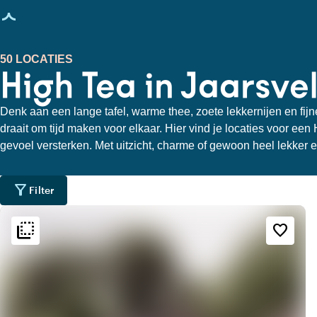
agina geladen
50 LOCATIES
High Tea in Jaarsve
Denk aan een lange tafel, warme thee, zoete lekkernijen en fi
draait om tijd maken voor elkaar. Hier vind je locaties voor een
gevoel versterken. Met uitzicht, charme of gewoon heel lekker 
aandacht voor elkaar en de lekkernijen.
filter_alt
Filter
flip_to_back
flip_to_back
Bereikbaarheid en ligging
Sfeer en esthetiek
favorite_border
weekend
water
Aan de gracht
Klassiek
favorite
info
Aanmeren mogelijk
Romantisch
location_city
Hartje centrum
info
Op een eiland