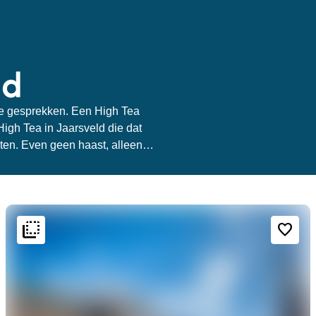
ld
jne gesprekken. Een High Tea
 High Tea in Jaarsveld die dat
eten. Even geen haast, alleen
flip_to_back
flip_to_back
Bereikbaarheid en ligging
Sfeer en esthetiek
favorite_border
weekend
location_city
Hartje centrum
Klassiek
favorite
location_city
Stedelijk gelegen
Romantisch