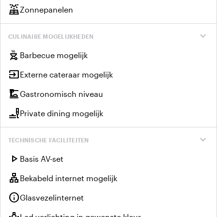
solar_power
Zonnepanelen
expand_more
CULINAIRE MOGELIJKHEDEN
outdoor_grill
Barbecue mogelijk
input
Externe cateraar mogelijk
dinner_dining
Gastronomisch niveau
brunch_dining
Private dining mogelijk
expand_more
TECHNISCHE FACILITEITEN
play_arrow
Basis AV-set
lan
Bekabeld internet mogelijk
info
Glasvezelinternet
wb_incandescent
Led verlichting in gewenste kleur