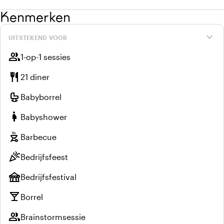
Kenmerken
expand_more
UITSTEKEND VOOR
group
1-op-1 sessies
restaurant
21 diner
crib
Babyborrel
pregnant_woman
Babyshower
outdoor_grill
Barbecue
celebration
Bedrijfsfeest
festival
Bedrijfsfestival
local_bar
Borrel
group
Brainstormsessie