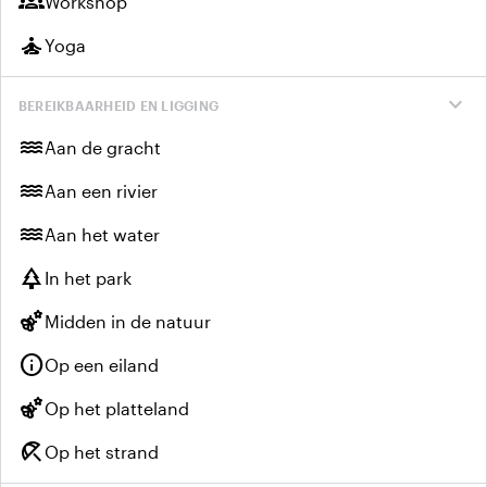
groups
Workshop
self_improvement
Yoga
expand_more
BEREIKBAARHEID EN LIGGING
water
Aan de gracht
water
Aan een rivier
water
Aan het water
park
In het park
emoji_nature
Midden in de natuur
info
Op een eiland
emoji_nature
Op het platteland
beach_access
Op het strand