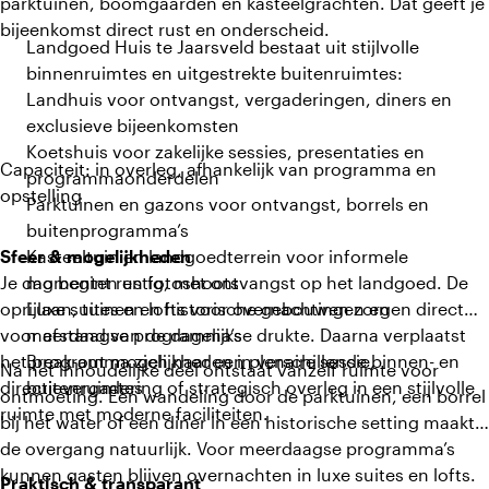
parktuinen, boomgaarden en kasteelgrachten. Dat geeft je
bijeenkomst direct rust en onderscheid.
Landgoed Huis te Jaarsveld bestaat uit stijlvolle
binnenruimtes en uitgestrekte buitenruimtes:
Landhuis voor ontvangst, vergaderingen, diners en
exclusieve bijeenkomsten
Koetshuis voor zakelijke sessies, presentaties en
Capaciteit: in overleg, afhankelijk van programma en
programmaonderdelen
opstelling
Parktuinen en gazons voor ontvangst, borrels en
buitenprogramma’s
Sfeer & mogelijkheden
Kasteeltuin en landgoedterrein voor informele
Je dag begint rustig, met ontvangst op het landgoed. De
momenten en fotoshoots
oprijlaan, tuinen en historische gebouwen zorgen direct
Luxe suites en lofts voor overnachtingen en
voor afstand van de dagelijkse drukte. Daarna verplaatst
meerdaagse programma’s
het programma zich naar een plenaire sessie,
Break-out mogelijkheden in verschillende binnen- en
Na het inhoudelijke deel ontstaat vanzelf ruimte voor
directievergadering of strategisch overleg in een stijlvolle
buitenruimtes
ontmoeting. Een wandeling door de parktuinen, een borrel
ruimte met moderne faciliteiten.
bij het water of een diner in een historische setting maakt
de overgang natuurlijk. Voor meerdaagse programma’s
kunnen gasten blijven overnachten in luxe suites en lofts.
Praktisch & transparant