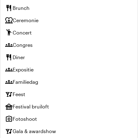
restaurant
Brunch
diversity_1
Ceremonie
emoji_people
Concert
groups
Congres
restaurant
Diner
groups
Expositie
groups
Familiedag
nightlife
Feest
festival
Festival bruiloft
photo_camera
Fotoshoot
nightlife
Gala & awardshow