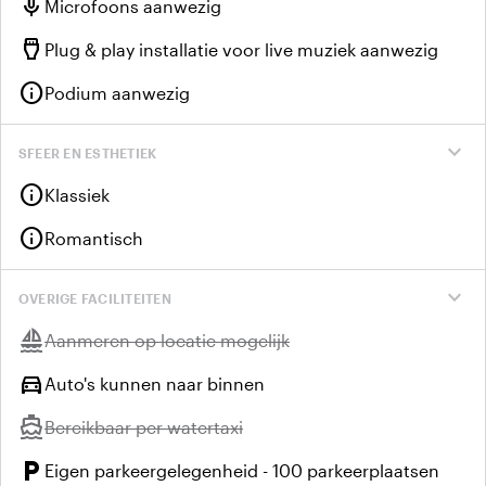
mic
Microfoons aanwezig
settings_input_hdmi
Plug & play installatie voor live muziek aanwezig
info
Podium aanwezig
expand_more
SFEER EN ESTHETIEK
info
Klassiek
info
Romantisch
expand_more
OVERIGE FACILITEITEN
sailing
Niet beschikbaar:
Aanmeren op locatie mogelijk
directions_car
Auto's kunnen naar binnen
directions_boat
Niet beschikbaar:
Bereikbaar per watertaxi
local_parking
Eigen parkeergelegenheid - 100 parkeerplaatsen