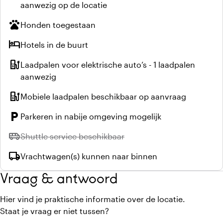
aanwezig op de locatie
pets
Honden toegestaan
hotel
Hotels in de buurt
ev_station
Laadpalen voor elektrische auto’s - 1 laadpalen
aanwezig
ev_station
Mobiele laadpalen beschikbaar op aanvraag
local_parking
Parkeren in nabije omgeving mogelijk
airport_shuttle
Niet beschikbaar:
Shuttle service beschikbaar
local_shipping
Vrachtwagen(s) kunnen naar binnen
Vraag & antwoord
Hier vind je praktische informatie over de locatie.
Staat je vraag er niet tussen?