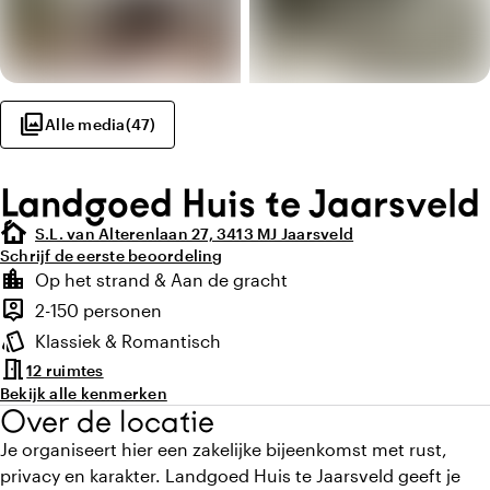
photo_library
Alle media
(
47
)
Landgoed Huis te Jaarsveld
cottage
S.L. van Alterenlaan 27, 3413 MJ Jaarsveld
Schrijf de eerste beoordeling
Highlights
location_city
Op het strand & Aan de gracht
Locatie en omgeving
person_pin
2-150 personen
Capaciteit
style
Klassiek & Romantisch
Sfeer en uitstraling
meeting_room
12 ruimtes
Bekijk alle kenmerken
Over de locatie
Je organiseert hier een zakelijke bijeenkomst met rust,
privacy en karakter. Landgoed Huis te Jaarsveld geeft je