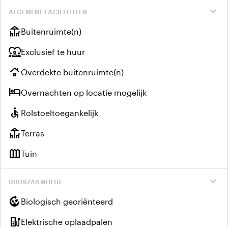
expand_more
ALGEMENE FACILITEITEN
deck
Buitenruimte(n)
diversity_1
Exclusief te huur
roofing
Overdekte buitenruimte(n)
hotel
Overnachten op locatie mogelijk
accessible
Rolstoeltoegankelijk
deck
Terras
outdoor_garden
Tuin
expand_more
DUURZAAMHEID
compost
Biologisch georiënteerd
ev_charger
Elektrische oplaadpalen