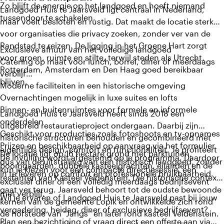
Zo blijft de energie op het landgoed en hoeft niemand
Landgoed Huis te Jaarsveld ligt centraal in Nederland,
tussendoor te schakelen.
maar voelt besloten en rustig. Dat maakt de locatie sterk
voor organisaties die privacy zoeken, zonder ver van de
Randstad te reizen. De ligging in het Groene Hart zorgt
Exclusieve afhuur van het volledige landgoed
voor groen, ruimte en stilte, terwijl steden als Utrecht,
Catering op maat voor lunch, borrel, diner of meerdaags
Rotterdam, Amsterdam en Den Haag goed bereikbaar
verblijf
blijven.
Moderne faciliteiten in een historische omgeving
Overnachtingen mogelijk in luxe suites en lofts
Binnen- en buitenruimtes voor formele en informele
Landgoed Huis te Jaarsveld heeft sinds 2018 een
onderdelen
uitgebreid restauratieproject ondergaan. Daarbij zijn
Geschikt voor producties zoals fotoshoots en tv-opnames
historische structuren behouden en gecombineerd met
Prijzen en beschikbaarheid op aanvraag via het formulier
eigentijds design, comfort en functionaliteit. Je profiteert
De locatie ligt op 16 hectare grond met parktuinen,
De invulling wordt afgestemd op je programma. Daardoor
dus van de uitstraling van een historisch landgoed, zonder
boomgaarden, dubbele kasteelgrachten, eilanden en de
kun je kiezen voor een compacte directiesessie, een
in te leveren op comfort en professionele bruikbaarheid.
restanten van Kasteel Veldenstein. Die historische context
exclusief diner of een volledig meerdaags bedrijfsevent
gaat ver terug. Jaarsveld behoort tot de oudste bewoonde
met verblijf.
Wil je ervaren of Landgoed Huis te Jaarsveld past bij jouw
kernen van de gemeente Lopik en ontwikkelde zich rond
vergadering, heidag, diner of exclusieve bedrijfsevent?
de hofstede van “Jarigs” en later rond kasteel Veldenstein.
Plan een bezichtiging of vraag direct een offerte aan via