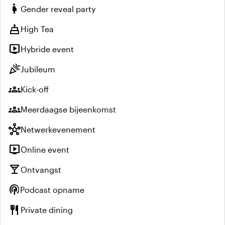
pregnant_woman
Gender reveal party
cake
High Tea
live_tv
Hybride event
celebration
Jubileum
groups
Kick-off
groups
Meerdaagse bijeenkomst
hub
Netwerkevenement
live_tv
Online event
local_bar
Ontvangst
podcasts
Podcast opname
restaurant
Private dining