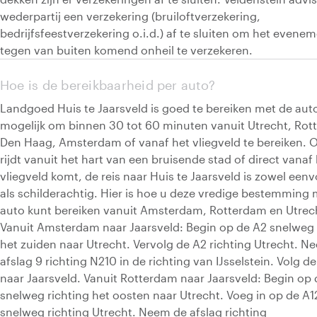
wederpartij een verzekering (bruiloftverzekering,
bedrijfsfeestverzekering o.i.d.) af te sluiten om het evene
tegen van buiten komend onheil te verzekeren.
Hoe is de bereikbaarheid per auto?
Landgoed Huis te Jaarsveld is goed te bereiken met de auto
mogelijk om binnen 30 tot 60 minuten vanuit Utrecht, Rot
Den Haag, Amsterdam of vanaf het vliegveld te bereiken. O
rijdt vanuit het hart van een bruisende stad of direct vanaf
vliegveld komt, de reis naar Huis te Jaarsveld is zowel een
als schilderachtig. Hier is hoe u deze vredige bestemming 
auto kunt bereiken vanuit Amsterdam, Rotterdam en Utrec
Vanuit Amsterdam naar Jaarsveld: Begin op de A2 snelweg 
het zuiden naar Utrecht. Vervolg de A2 richting Utrecht. N
afslag 9 richting N210 in de richting van IJsselstein. Volg d
naar Jaarsveld. Vanuit Rotterdam naar Jaarsveld: Begin op
snelweg richting het oosten naar Utrecht. Voeg in op de A1
snelweg richting Utrecht. Neem de afslag richting