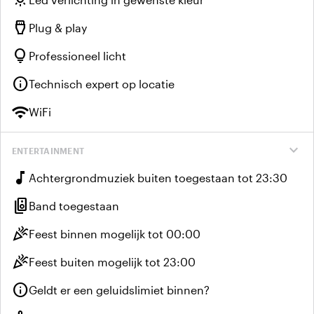
settings_input_hdmi
Plug & play
lightbulb
Professioneel licht
info
Technisch expert op locatie
wifi
WiFi
expand_more
ENTERTAINMENT
music_note
Achtergrondmuziek buiten toegestaan tot 23:30
speaker_group
Band toegestaan
celebration
Feest binnen mogelijk tot 00:00
celebration
Feest buiten mogelijk tot 23:00
info
Geldt er een geluidslimiet binnen?