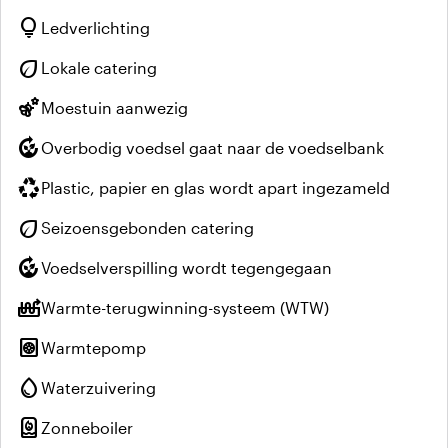
lightbulb
Ledverlichting
eco
Lokale catering
emoji_nature
Moestuin aanwezig
compost
Overbodig voedsel gaat naar de voedselbank
recycling
Plastic, papier en glas wordt apart ingezameld
eco
Seizoensgebonden catering
compost
Voedselverspilling wordt tegengegaan
heat_pump_balance
Warmte-terugwinning-systeem (WTW)
heat_pump
Warmtepomp
water_drop
Waterzuivering
water_heater
Zonneboiler