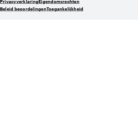
Privacyverklaring
Eigendomsrechten
Beleid beoordelingen
Toegankelijkheid