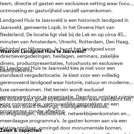
team, directie of gasten een exclusieve setting waar focus,
ontmoeting en gastvrijheid vanzelf samenkomen.
Landgoed Huis te Jaarsveld is een historisch landgoed in
Jaarsveld, gemeente Lopik, in het Groene Hart van
Nederland. De locatie ligt vlak bij de Lek en op circa 45
minuten van Amsterdam, Utrecht, Rotterdam, Den Haag,
Schiphol en Hilversum. Je huurt het landgoed voor
Waarom Landgoed Huis te Jaarsveld?
directievergaderingen, heidagen, seminars, zakelijke
diners, productpresentaties, fotoshoots en exclusieve
Bij Landgoed Huis te Jaarsveld kies je niet voor een
bedrijfsevents.
standaard vergaderlocatie. Je kiest voor een volledig
gerenoveerd landgoed waar historie, natuur en moderne
luxe samenkomen. Het terrein wordt exclusief
gereserveerd voor je organisatie. Daardoor ontstaat ruimte
De locatie past goed bij bijeenkomsten waar aandacht telt.
voor concentratie, vertrouwelijke gesprekken en een
Denk aan board meetings, managementsessies,
programma zonder afleiding.
strategiedagen, relatiediners, netwerkbijeenkomsten en
meerdaagse programma’s. Je gasten komen aan via een
statige oprijlaan, omringd door monumentale bomen,
Zalen & capaciteit