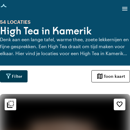
agina geladen
menu
54 LOCATIES
High Tea in Kamerik
Denk aan een lange tafel, warme thee, zoete lekkernijen en
fijne gesprekken. Een High Tea draait om tijd maken voor
elkaar. Hier vind je locaties voor een High Tea in Kamerik
die dat gevoel versterken. Met uitzicht, charme of gewoon
heel lekker eten. Even geen haast, alleen aandacht voor
elkaar en de lekkernijen.
filter_alt
map
Filter
Toon kaart
flip_to_back
flip_to_back
Sfeer en esthetiek
favorite_border
landscape
Landelijk
apartment
Modern design