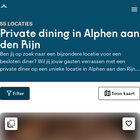
agina geladen
menu
55 LOCATIES
Private dining in Alphen aan
den Rijn
Ben jij op zoek naar een bijzondere locatie voor een
besloten diner? Wil jij jouw gasten verrassen met een
private diner op een unieke locatie in Alphen aan den Rijn?
Op Locaties.nl vind je snel en gemakkelijk alle locaties in
Alphen aan den Rijn waar je in alle rust kunt dineren. Bekijk
alle private dining locaties voor een heerlijk verzorgd
filter_alt
map
Filter
Toon kaart
private diner.
flip_to_back
flip_to_back
Sfeer en esthetiek
favorite_border
weekend
Klassiek
trending_up
Trendy