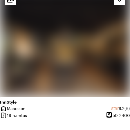
apartment
Modern design
trending_up
Trendy
InnStyle
home
Gemid
Aa
star
Maarssen
9,2
(6)
Plaats
meeting_room
person_pin
19 ruimtes
50-2400
Capaciteit