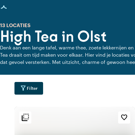
agina geladen
13 LOCATIES
High Tea in Olst
Denk aan een lange tafel, warme thee, zoete lekkernijen en
Tea draait om tijd maken voor elkaar. Hier vind je locaties v
dat gevoel versterken. Met uitzicht, charme of gewoon hee
haast, alleen aandacht voor elkaar en de lekkernijen.
filter_alt
Filter
flip_to_back
flip_to_back
ging
Bereikbaarheid en liggin
Sfeer en esthetiek
favorite_border
info
landscape
wate
g
Aan een rivier
Landelijk
location_city
trending_up
wate
n
Aan het water
Trendy