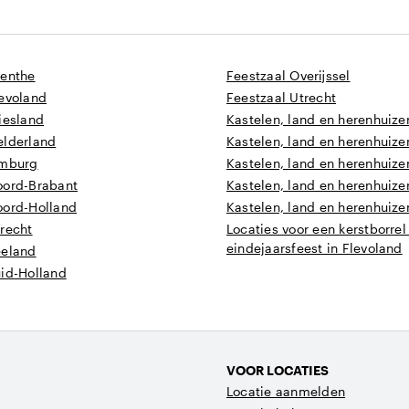
renthe
Feestzaal Overijssel
levoland
Feestzaal Utrecht
iesland
Kastelen, land en herenhuize
elderland
Kastelen, land en herenhuize
imburg
Kastelen, land en herenhuizen
oord-Brabant
Kastelen, land en herenhuize
oord-Holland
Kastelen, land en herenhuize
recht
Locaties voor een kerstborrel
eindejaarsfeest in Flevoland
eeland
uid-Holland
VOOR LOCATIES
Locatie aanmelden