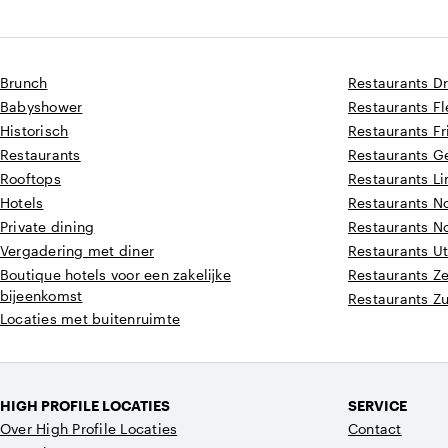
Brunch
Restaurants D
Babyshower
Restaurants F
Historisch
Restaurants Fr
Restaurants
Restaurants G
Rooftops
Restaurants L
Hotels
Restaurants N
Private dining
Restaurants N
Vergadering met diner
Restaurants Ut
Boutique hotels voor een zakelijke
Restaurants Z
bijeenkomst
Restaurants Z
Locaties met buitenruimte
HIGH PROFILE LOCATIES
SERVICE
Over High Profile Locaties
Contact