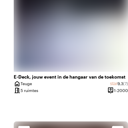
forest
factory
location_cit
g
Stedelijk gelegen
Industrieel
emoji_nature
r
emoji_nature
d
E-Deck, jouw event in de hangaar van de toekomst
home
Gemid
Aa
star
Teuge
9,3
(7)
Plaats
meeting_room
person_pin
5 ruimtes
1-2000
Capacitei