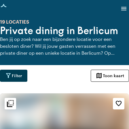
agina geladen
menu
19 LOCATIES
Private dining in Berlicum
Ben jij op zoek naar een bijzondere locatie voor een
besloten diner? Wil jij jouw gasten verrassen met een
private diner op een unieke locatie in Berlicum? Op
Locaties.nl vind je snel en gemakkelijk alle locaties in
Berlicum waar je in alle rust kunt dineren. Bekijk alle private
dining locaties voor een heerlijk verzorgd private diner.
filter_alt
map
Filter
Toon kaart
flip_to_back
flip_to_back
Sfeer en esthetiek
favorite_border
weekend
Klassiek
favorite
Romantisch