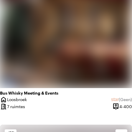
landscape
Landelijk
Bus Whisky Meeting & Events
home
star
Loosbroek
(
Geen
)
Plaats
Geen beo
meeting_room
person_pin
7 ruimtes
4-400
Capacite