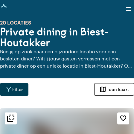
agina geladen
menu
20 LOCATIES
Private dining in Biest-
Houtakker
Ben jij op zoek naar een bijzondere locatie voor een
besloten diner? Wil jij jouw gasten verrassen met een
private diner op een unieke locatie in Biest-Houtakker? Op
Locaties.nl vind je snel en gemakkelijk alle locaties in Biest-
Houtakker waar je in alle rust kunt dineren. Bekijk alle
private dining locaties voor een heerlijk verzorgd private
filter_alt
map
Filter
Toon kaart
diner.
flip_to_back
flip_to_back
Sfeer en esthetiek
favorite_border
style
Hotel Chic
home
Huiselijk