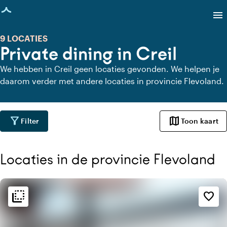
agina geladen
menu
9 LOCATIES
Private dining in Creil
We hebben in Creil geen locaties gevonden. We helpen je
daarom verder met andere locaties in provincie Flevoland.
filter_alt
map
Filter
Toon kaart
Locaties in de provincie Flevoland
flip_to_back
flip_to_back
Sfeer en esthetiek
favorite_border
palette
Bohemian / Ibiza
trending_up
Trendy