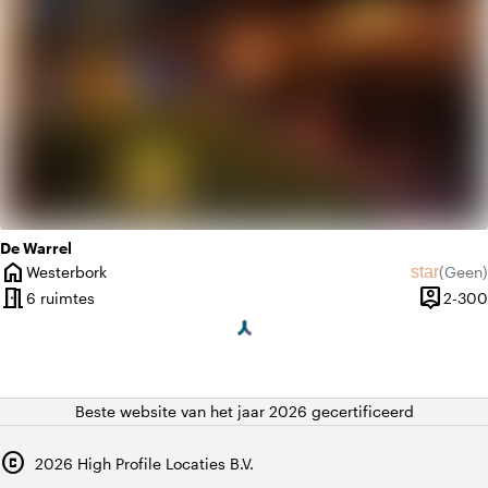
De Warrel
home
star
Westerbork
(
Geen
)
Plaats
Geen beo
meeting_room
person_pin
6 ruimtes
2-300
Capacite
Beste website van het jaar 2026 gecertificeerd
copyright
2026
High Profile Locaties B.V.