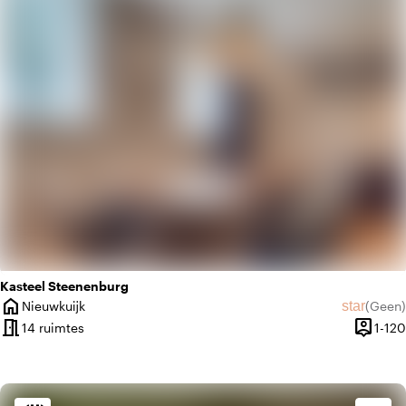
home
Huiselijk
Kasteel Steenenburg
home
star
Nieuwkuijk
(
Geen
)
Plaats
Geen beo
meeting_room
person_pin
14 ruimtes
1-120
Capacit