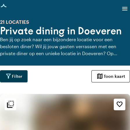
agina geladen
menu
21 LOCATIES
Private dining in Doeveren
Ben jij op zoek naar een bijzondere locatie voor een
besloten diner? Wil jij jouw gasten verrassen met een
private diner op een unieke locatie in Doeveren? Op
Locaties.nl vind je snel en gemakkelijk alle locaties in
Doeveren waar je in alle rust kunt dineren. Bekijk alle
private dining locaties voor een heerlijk verzorgd private
filter_alt
map
Filter
Toon kaart
diner.
flip_to_back
flip_to_back
Sfeer en esthetiek
favorite_border
weekend
Klassiek
landscape
Landelijk