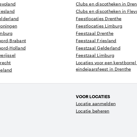
levoland
Clubs en discotheken in Dre
iesland
Clubs en discotheken in Flev
elderland
Feestlocaties Drenthe
roningen
Feestlocaties Limburg
imburg
Feestzaal Drenthe
oord-Brabant
Feestzaal Friesland
oord-Holland
Feestzaal Gelderland
erijssel
Feestzaal Limburg
recht
Locaties voor een kerstborrel
eindejaarsfeest in Drenthe
eeland
VOOR LOCATIES
Locatie aanmelden
Locatie beheren