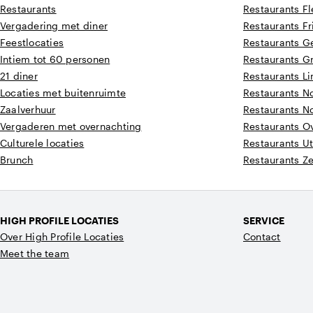
Restaurants
Restaurants F
Vergadering met diner
Restaurants Fr
Feestlocaties
Restaurants G
Intiem tot 60 personen
Restaurants G
21 diner
Restaurants L
Locaties met buitenruimte
Restaurants N
Zaalverhuur
Restaurants N
Vergaderen met overnachting
Restaurants Ov
Culturele locaties
Restaurants Ut
Brunch
Restaurants Z
HIGH PROFILE LOCATIES
SERVICE
Over High Profile Locaties
Contact
Meet the team