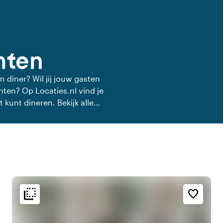
hten
n diner? Wil jij jouw gasten
hten? Op Locaties.nl vind je
t kunt dineren. Bekijk alle
ner.
flip_to_back
flip_to_back
g
Bereikbaarheid en ligging
Sfeer en esthetiek
favorite_border
r
style
forest
Bosrijke omgeving
Hotel Chic
t
favorite
emoji_nature
Op het platteland
Romantisch