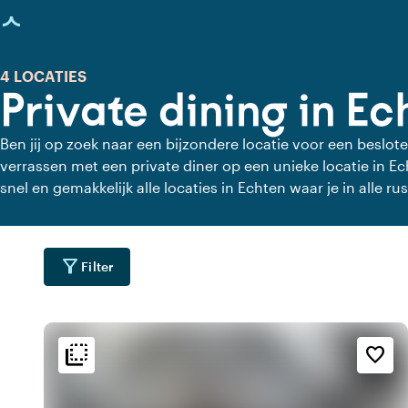
agina geladen
4 LOCATIES
Private dining in Ec
Ben jij op zoek naar een bijzondere locatie voor een beslote
verrassen met een private diner op een unieke locatie in Ec
snel en gemakkelijk alle locaties in Echten waar je in alle rus
private dining locaties voor een heerlijk verzorgd private di
filter_alt
Filter
flip_to_back
flip_to_back
ging
Bereikbaarheid en liggin
Sfeer en esthetiek
favorite_border
water
style
wate
r
Aan de gracht
Hotel Chic
water
home
fores
r
Bosrijke omgeving
Huiselijk