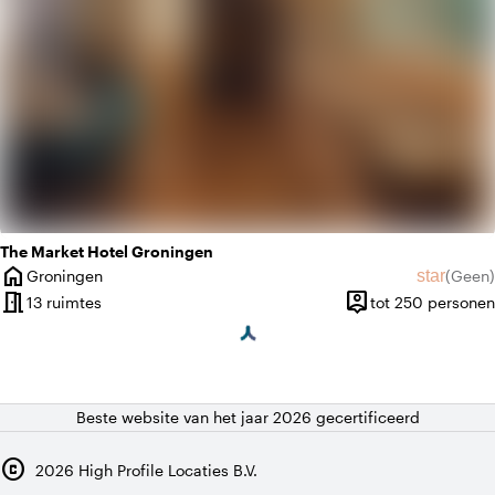
The Market Hotel Groningen
home
star
Groningen
(
Geen
)
Plaats
Geen beo
meeting_room
person_pin
13 ruimtes
tot 250 personen
Capaciteit
Beste website van het jaar 2026 gecertificeerd
copyright
2026
High Profile Locaties B.V.