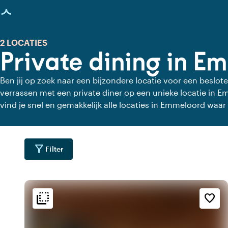
agina geladen
2 LOCATIES
Private dining in E
Ben jij op zoek naar een bijzondere locatie voor een beslote
verrassen met een private diner op een unieke locatie in 
vind je snel en gemakkelijk alle locaties in Emmeloord waar j
Bekijk alle private dining locaties voor een heerlijk verzorgd
filter_alt
Filter
flip_to_back
flip_to_back
ging
Bereikbaarheid en liggin
Sfeer en esthetiek
favorite_border
water
palette
wate
r
Bohemian / Ibiza
Aan een meer
forest
landscape
wate
g
Aan het water
Landelijk