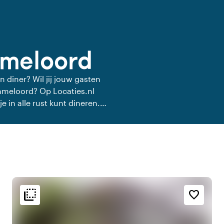
mmeloord
n diner? Wil jij jouw gasten
Emmeloord? Op Locaties.nl
e in alle rust kunt dineren.
 private diner.
flip_to_back
flip_to_back
g
Sfeer en esthetiek
favorite_border
r
palette
Bohemian / Ibiza
r
spa
Botanisch