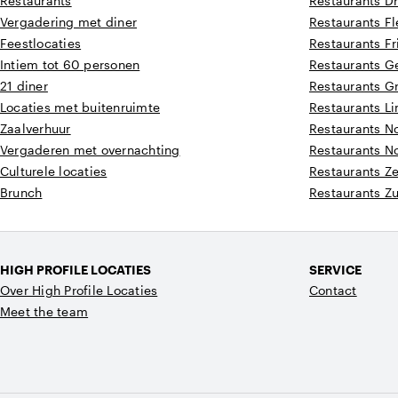
Restaurants
Restaurants D
Vergadering met diner
Restaurants F
Feestlocaties
Restaurants Fr
Intiem tot 60 personen
Restaurants G
21 diner
Restaurants G
Locaties met buitenruimte
Restaurants L
Zaalverhuur
Restaurants N
Vergaderen met overnachting
Restaurants N
Culturele locaties
Restaurants Z
Brunch
Restaurants Z
HIGH PROFILE LOCATIES
SERVICE
Over High Profile Locaties
Contact
Meet the team