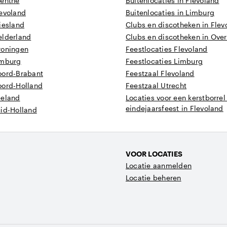
renthe
Buitenlocaties in Flevoland
levoland
Buitenlocaties in Limburg
iesland
Clubs en discotheken in Flev
elderland
Clubs en discotheken in Overi
roningen
Feestlocaties Flevoland
imburg
Feestlocaties Limburg
oord-Brabant
Feestzaal Flevoland
oord-Holland
Feestzaal Utrecht
eeland
Locaties voor een kerstborrel
eindejaarsfeest in Flevoland
uid-Holland
VOOR LOCATIES
Locatie aanmelden
Locatie beheren