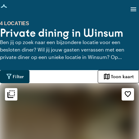
agina geladen
menu
4 LOCATIES
Private dining in Winsum
Ben jij op zoek naar een bijzondere locatie voor een
besloten diner? Wil jij jouw gasten verrassen met een
private diner op een unieke locatie in Winsum? Op
Locaties.nl vind je snel en gemakkelijk alle locaties in
Winsum waar je in alle rust kunt dineren. Bekijk alle private
filter_alt
map
Filter
Toon kaart
dining locaties voor een heerlijk verzorgd private diner.
flip_to_back
flip_to_back
Sfeer en esthetiek
favorite_border
landscape
Landelijk
ac_unit
Scandinavisch