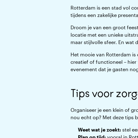
Rotterdam is een stad vol con
tijdens een zakelijke present
Droom je van een groot fees
locatie met een unieke uitst
maar stijlvolle sfeer. En wa
Het mooie van Rotterdam is d
creatief of functioneel – hie
evenement dat je gasten nog l
Tips voor zor
Organiseer je een klein of gr
nou echt op? Met deze tips b
Weet wat je zoekt:
stel ee
Plan op tijd:
vooral in Rot