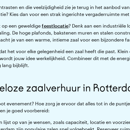
trasten en die veelzijdigheid zie je terug in het aanbod van
atie? Kies dan voor een strak ingerichte vergaderruimte met 
t op een geweldige
feestlocatie
? Denk aan een industriële 
raling. De hoge plafonds, bakstenen muren en stalen const
t dacht je van een warme, intieme zaal voor een bijzondere f
at het voor elke gelegenheid een zaal heeft die past. Klein 
r wordt jouw idee werkelijkheid. Combineer dit met de energ
ang bijblijft.
geloze zaalverhuur in Rotter
oot evenement? Hoe zorg je ervoor dat alles tot in de puntjes
en je goed voorbereid:
n lijst op van je wensen, zoals capaciteit, locatie en voorzi
terdam zijn populaire zalen snel volgeboekt. Reserveer rui