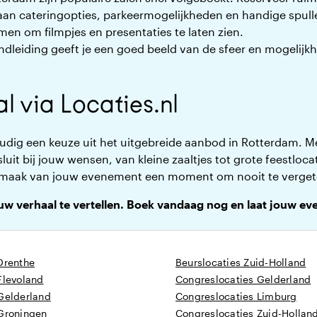
an cateringopties, parkeermogelijkheden en handige spull
en om filmpjes en presentaties te laten zien.
dleiding geeft je een goed beeld van de sfeer en mogelijk
l via Locaties.nl
oudig een keuze uit het uitgebreide aanbod in Rotterdam. Met
luit bij jouw wensen, van kleine zaaltjes tot grote feestloca
 maak van jouw evenement een moment om nooit te verget
uw verhaal te vertellen. Boek vandaag nog en laat jouw e
Drenthe
Beurslocaties Zuid-Holland
Flevoland
Congreslocaties Gelderland
 Gelderland
Congreslocaties Limburg
 Groningen
Congreslocaties Zuid-Hollan