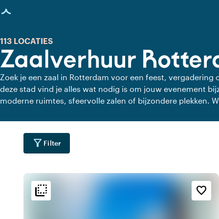
agina geladen
113 LOCATIES
Zaalverhuur Rotte
Zoek je een zaal in Rotterdam voor een feest, vergadering 
deze stad vind je alles wat nodig is om jouw evenement bi
moderne ruimtes, sfeervolle zalen of bijzondere plekken. Wa
Rotterdam is er altijd een locatie die bij je past. Ontdek de
inspireren
filter_alt
Filter
flip_to_back
flip_to_back
ging
Bereikbaarheid en liggin
Sfeer en esthetiek
favorite_border
water
home
inf
r
Aan de snelweg
Huiselijk
water
sailing
location_cit
r
Stedelijk gelegen
Maritiem