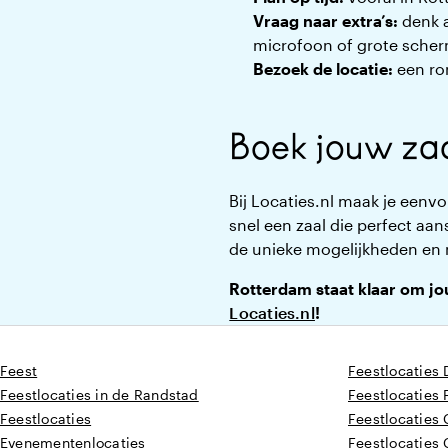
Vraag naar extra’s:
denk a
microfoon of grote scherm
Bezoek de locatie:
een ron
Boek jouw zaa
Bij Locaties.nl maak je eenv
snel een zaal die perfect aans
de unieke mogelijkheden en
Rotterdam staat klaar om jo
Locaties.nl
!
Feest
Feestlocaties 
Feestlocaties in de Randstad
Feestlocaties 
Feestlocaties
Feestlocaties
Evenementenlocaties
Feestlocaties