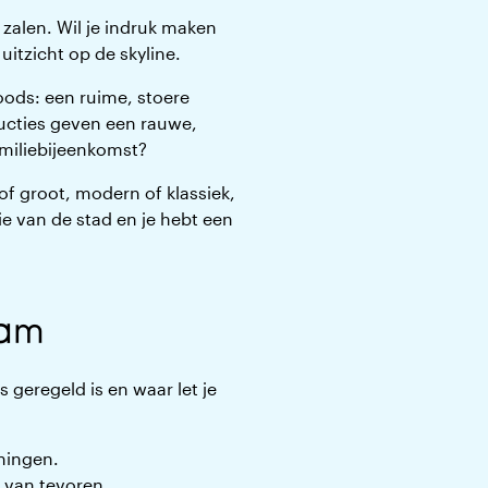
 zalen. Wil je indruk maken
uitzicht op de skyline.
loods: een ruime, stoere
ructies geven een rauwe,
amiliebijeenkomst?
of groot, modern of klassiek,
ie van de stad en je hebt een
dam
 geregeld is en waar let je
eningen.
m van tevoren.