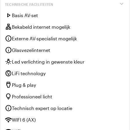
expand_more
TECHNISCHE FACILITEITEN
play_arrow
Basis AV-set
lan
Bekabeld internet mogelijk
info
Externe AV-specialist mogelijk
info
Glasvezelinternet
wb_incandescent
Led verlichting in gewenste kleur
lightbulb_circle
LiFi technology
settings_input_hdmi
Plug & play
lightbulb
Professioneel licht
info
Technisch expert op locatie
wifi
WIFI 6 (AX)