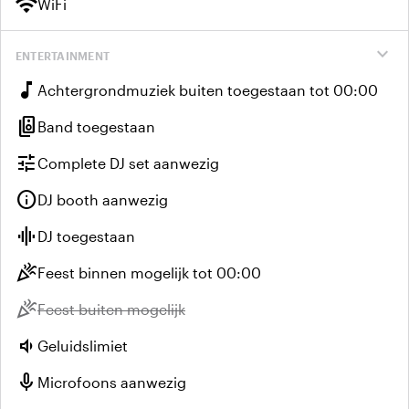
wifi
WiFi
expand_more
ENTERTAINMENT
music_note
Achtergrondmuziek buiten toegestaan tot 00:00
speaker_group
Band toegestaan
tune
Complete DJ set aanwezig
info
DJ booth aanwezig
graphic_eq
DJ toegestaan
celebration
Feest binnen mogelijk tot 00:00
celebration
Niet beschikbaar:
Feest buiten mogelijk
volume_down
Geluidslimiet
mic
Microfoons aanwezig