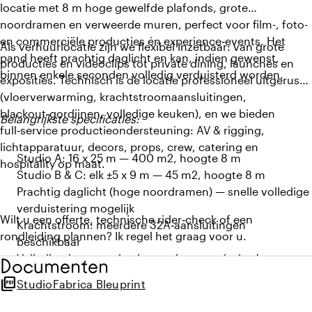
locatie met 8 m hoge gewelfde plafonds, grote
noordramen en verweerde muren, perfect voor film-, foto-
en commerciële producties én experience‑events. Het
Als verhuurlocatie zijn we flexibel inzetbaar: van grote
pand heeft prachtig daglicht en kan, indien gewenst,
producties en videoclips tot private dining, launches en
binnen enkele seconden volledig verduisterd worden.
exposities. Technisch is de locatie professioneel uitgerust
(vloerverwarming, krachtstroomaansluitingen,
blackout‑gordijnen, volledige keuken), en we bieden
Belangrijkste specificaties:
full‑service productieondersteuning: AV & rigging,
lichtapparatuur, decors, props, crew, catering en
Studio A: 16 x 25 m — 400 m2, hoogte 8 m
hospitality op maat.
Studio B & C: elk ±5 x 9 m — 45 m2, hoogte 8 m
Prachtig daglicht (hoge noordramen) — snelle volledige
verduistering mogelijk
Wilt u een offerte, technische rider‑check of een
Krachtstroom: meerdere 32A‑aansluitingen
rondleiding plannen? Ik regel het graag voor u.
beschikbaar
Volledig uitgeruste keuken; volautomatische Jura
Documenten
koffiemachine
picture_as_pdf
StudioFabrica Bleuprint
Vloerverwarming, verduisteringsgordijnen, high‑speed
internet