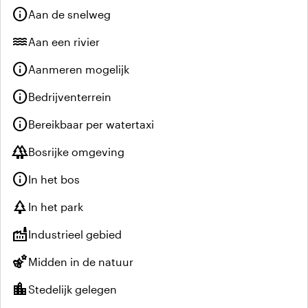
info
Aan de snelweg
water
Aan een rivier
info
Aanmeren mogelijk
info
Bedrijventerrein
info
Bereikbaar per watertaxi
forest
Bosrijke omgeving
info
In het bos
park
In het park
factory
Industrieel gebied
emoji_nature
Midden in de natuur
location_city
Stedelijk gelegen