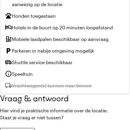
aanwezig op de locatie
pets
Honden toegestaan
hotel
Hotels in de buurt op 20 minuten loopafstand
ev_station
Mobiele laadpalen beschikbaar op aanvraag
local_parking
Parkeren in nabije omgeving mogelijk
airport_shuttle
Shuttle service beschikbaar
info
Speeltuin
local_shipping
Niet beschikbaar:
Vrachtwagen(s) kunnen naar binnen
Vraag & antwoord
Hier vind je praktische informatie over de locatie.
Staat je vraag er niet tussen?