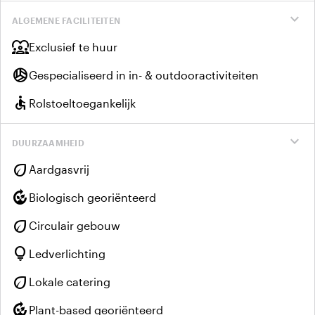
expand_more
ALGEMENE FACILITEITEN
diversity_1
Exclusief te huur
sports_volleyball
Gespecialiseerd in in- & outdooractiviteiten
accessible
Rolstoeltoegankelijk
expand_more
DUURZAAMHEID
eco
Aardgasvrij
compost
Biologisch georiënteerd
eco
Circulair gebouw
lightbulb
Ledverlichting
eco
Lokale catering
compost
Plant-based georiënteerd