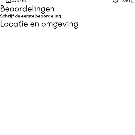
border_outer
person_pin
border_o
1 
400 m
1-350
Oppervlakte
Capaciteit
Op
Beoordelingen
Schrijf de eerste beoordeling
Locatie en omgeving