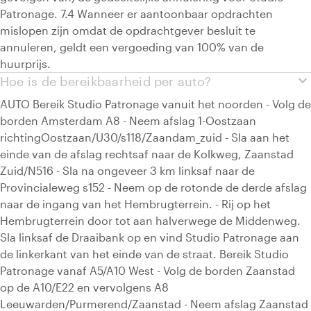
Patronage. 7.4 Wanneer er aantoonbaar opdrachten
mislopen zijn omdat de opdrachtgever besluit te
annuleren, geldt een vergoeding van 100% van de
huurprijs.
expand_more
Hoe is de bereikbaarheid per auto?
AUTO Bereik Studio Patronage vanuit het noorden - Volg de
borden Amsterdam A8 - Neem afslag 1-Oostzaan
richtingOostzaan/U30/s118/Zaandam_zuid - Sla aan het
einde van de afslag rechtsaf naar de Kolkweg, Zaanstad
Zuid/N516 - Sla na ongeveer 3 km linksaf naar de
Provincialeweg s152 - Neem op de rotonde de derde afslag
naar de ingang van het Hembrugterrein. - Rij op het
Hembrugterrein door tot aan halverwege de Middenweg.
Sla linksaf de Draaibank op en vind Studio Patronage aan
de linkerkant van het einde van de straat. Bereik Studio
Patronage vanaf A5/A10 West - Volg de borden Zaanstad
op de A10/E22 en vervolgens A8
Leeuwarden/Purmerend/Zaanstad - Neem afslag Zaanstad