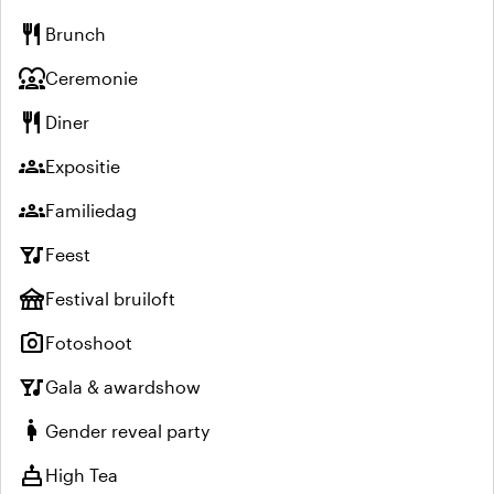
restaurant
Brunch
diversity_1
Ceremonie
restaurant
Diner
groups
Expositie
groups
Familiedag
nightlife
Feest
festival
Festival bruiloft
photo_camera
Fotoshoot
nightlife
Gala & awardshow
pregnant_woman
Gender reveal party
cake
High Tea