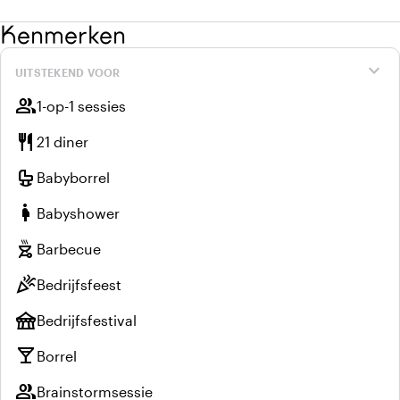
Kenmerken
expand_more
UITSTEKEND VOOR
group
1-op-1 sessies
restaurant
21 diner
crib
Babyborrel
pregnant_woman
Babyshower
outdoor_grill
Barbecue
celebration
Bedrijfsfeest
festival
Bedrijfsfestival
local_bar
Borrel
group
Brainstormsessie