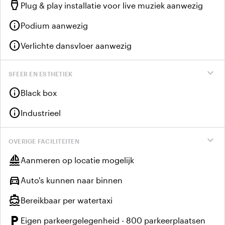
settings_input_hdmi
Plug & play installatie voor live muziek aanwezig
info
Podium aanwezig
info
Verlichte dansvloer aanwezig
expand_more
SFEER EN ESTHETIEK
info
Black box
info
Industrieel
expand_more
OVERIGE FACILITEITEN
sailing
Aanmeren op locatie mogelijk
directions_car
Auto's kunnen naar binnen
directions_boat
Bereikbaar per watertaxi
local_parking
Eigen parkeergelegenheid - 800 parkeerplaatsen