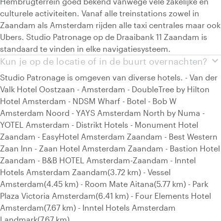
Hembrugterrein goed bekend vanwege vele zakelijke en
culturele activiteiten. Vanaf alle treinstations zowel in
Zaandam als Amsterdam rijden alle taxi centrales maar ook
Ubers. Studio Patronage op de Draaibank 11 Zaandam is
standaard te vinden in elke navigatiesysteem.
expand_more
Kun je op de locatie of in de buurt overnachten?
Studio Patronage is omgeven van diverse hotels. - Van der
Valk Hotel Oostzaan - Amsterdam - DoubleTree by Hilton
Hotel Amsterdam - NDSM Wharf - Botel - Bob W
Amsterdam Noord - YAYS Amsterdam North by Numa -
YOTEL Amsterdam - Distrikt Hotels - Monument Hotel
Zaandam - EasyHotel Amsterdam Zaandam - Best Western
Zaan Inn - Zaan Hotel Amsterdam Zaandam - Bastion Hotel
Zaandam - B&B HOTEL Amsterdam-Zaandam - Inntel
Hotels Amsterdam Zaandam(3.72 km) - Vessel
Amsterdam(4.45 km) - Room Mate Aitana(5.77 km) - Park
Plaza Victoria Amsterdam(6.41 km) - Four Elements Hotel
Amsterdam(7.67 km) - Inntel Hotels Amsterdam
Landmark(7.67 km)