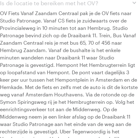
expand_more
Is de locatie te bereiken met het OV?
OV Fiets Vanaf Zaandam Centraal pak je de OV fiets naar
Studio Patronage. Vanaf CS fiets je zuidwaarts over de
Provincialeweg in 10 minuten tot aan Hembrug. Studio
Patronage bevind zich op de Draaibank 11. Trein, Bus Vanaf
Zaandam Centraal reis je met bus 65, 70 of 456 naar
Hembrug Zaandam. Vanaf de bushalte is het enkele
minuten wandelen naar Draaibank 11 waar Studio
Patronage is gevestigd. Hempont Het Hembrugterrein ligt
op loopafstand van Hempont. De pont vaart dagelijks 3
keer per uur tussen het Hempontplein in Amsterdam en de
Hemkade. Met de fiets en zelfs met de auto is dit de kortste
weg vanaf Amsterdam Houthavens. Via de rotonde op de
Symon Spiringsweg rij je het Hembrugterrein op. Volg het
eenrichtingsverkeer tot aan de Middenweg. Op de
Middenweg neem je een linker afslag op de Draaibank 11
waar Studio Patronage aan het einde van de weg aan de
rechterzijde is gevestigd. Uber Tegenwoordig is het