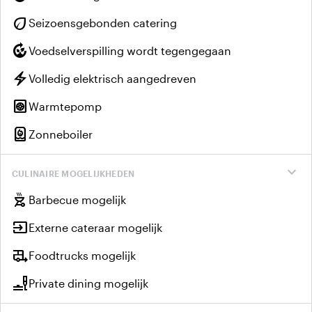
eco
Seizoensgebonden catering
compost
Voedselverspilling wordt tegengegaan
electric_bolt
Volledig elektrisch aangedreven
heat_pump
Warmtepomp
water_heater
Zonneboiler
expand_more
CULINAIRE MOGELIJKHEDEN
outdoor_grill
Barbecue mogelijk
input
Externe cateraar mogelijk
rv_hookup
Foodtrucks mogelijk
brunch_dining
Private dining mogelijk