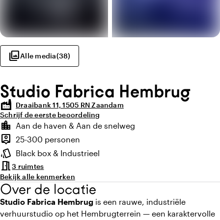
photo_library
Alle media
(
38
)
Studio Fabrica Hembrug
factory
Draaibank 11, 1505 RN Zaandam
Schrijf de eerste beoordeling
Highlights
location_city
Aan de haven & Aan de snelweg
Locatie en omgeving
person_pin
25-300 personen
Capaciteit
style
Black box & Industrieel
Sfeer en uitstraling
meeting_room
3 ruimtes
Bekijk alle kenmerken
Over de locatie
Studio Fabrica Hembrug
is een rauwe, industriële
verhuurstudio op het Hembrugterrein — een karaktervolle