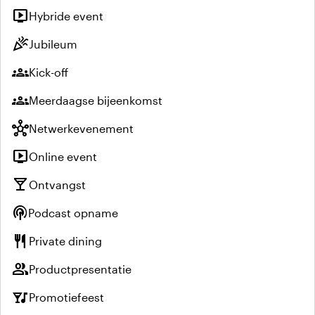
live_tv
Hybride event
celebration
Jubileum
groups
Kick-off
groups
Meerdaagse bijeenkomst
hub
Netwerkevenement
live_tv
Online event
local_bar
Ontvangst
podcasts
Podcast opname
restaurant
Private dining
group
Productpresentatie
nightlife
Promotiefeest