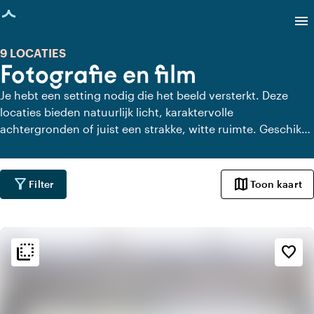
agina geladen
menu
9 LOCATIES
Fotografie en film
Je hebt een setting nodig die het beeld versterkt. Deze
locaties bieden natuurlijk licht, karaktervolle
achtergronden of juist een strakke, witte ruimte. Geschikt
voor fotografie, videoclips of commercials. Ideaal als de
locatie mee moet spelen in het verhaal.
filter_alt
map
Filter
Toon kaart
flip_to_back
flip_to_back
Sfeer en esthetiek
favorite_border
theaters
Black box
factory
Industrieel