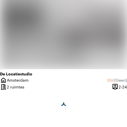
De Locatiestudio
home
star
Amsterdam
(
Geen
)
Plaats
Geen beo
meeting_room
person_pin
2 ruimtes
2-24
Capacit